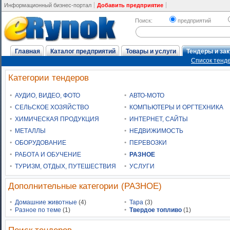
Информационный бизнес-портал
Добавить предприятие
Поиск:
предприятий
Главная
Каталог предприятий
Товары и услуги
Тендеры и зак
Список тенде
Категории тендеров
АУДИО, ВИДЕО, ФОТО
АВТО-МОТО
СЕЛЬСКОЕ ХОЗЯЙСТВО
КОМПЬЮТЕРЫ И ОРГТЕХНИКА
ХИМИЧЕСКАЯ ПРОДУКЦИЯ
ИНТЕРНЕТ, САЙТЫ
МЕТАЛЛЫ
НЕДВИЖИМОСТЬ
ОБОРУДОВАНИЕ
ПЕРЕВОЗКИ
РАБОТА И ОБУЧЕНИЕ
РАЗНОЕ
ТУРИЗМ, ОТДЫХ, ПУТЕШЕСТВИЯ
УСЛУГИ
Дополнительные категории (РАЗНОЕ)
Домашние животные
(4)
Тара
(3)
Разное по теме
(1)
Твердое топливо
(1)