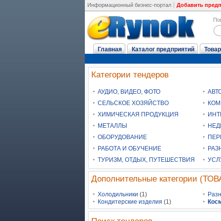
Информационный бизнес-портал
Добавить пред
По
Главная
Каталог предприятий
Товар
Категории тендеров
АУДИО, ВИДЕО, ФОТО
АВТ
СЕЛЬСКОЕ ХОЗЯЙСТВО
КОМ
ХИМИЧЕСКАЯ ПРОДУКЦИЯ
ИНТ
МЕТАЛЛЫ
НЕД
ОБОРУДОВАНИЕ
ПЕР
РАБОТА И ОБУЧЕНИЕ
РАЗ
ТУРИЗМ, ОТДЫХ, ПУТЕШЕСТВИЯ
УСЛ
Дополнительные категории (Т
Холодильники
(1)
Разн
Кондитерские изделия
(1)
Кос