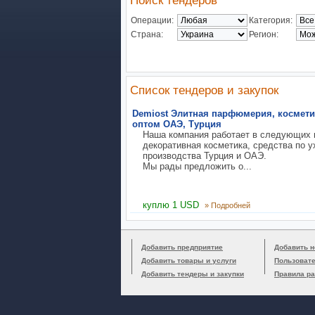
Поиск тендеров
Операции:
Категория:
Страна:
Регион:
Список тендеров и закупок
Demiost Элитная парфюмерия, косметик
оптом ОАЭ, Турция
Наша компания работает в следующих 
декоративная косметика, средства по 
производства Турция и ОАЭ.
Мы рады предложить о...
куплю 1 USD
» Подробней
Добавить предприятие
Добавить н
Добавить товары и услуги
Пользоват
Добавить тендеры и закупки
Правила р