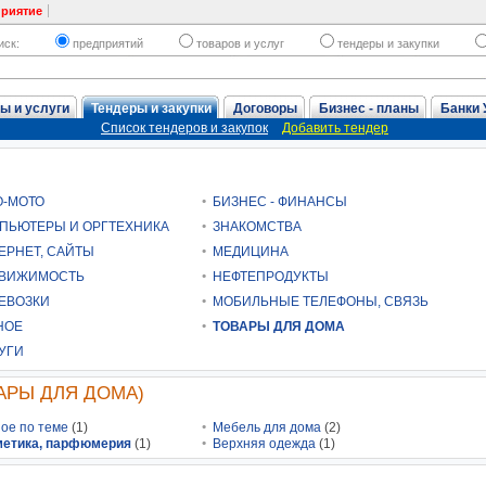
приятие
иск:
предприятий
товаров и услуг
тендеры и закупки
ы и услуги
Тендеры и закупки
Договоры
Бизнес - планы
Банки 
Список тендеров и закупок
Добавить тендер
О-МОТО
БИЗНЕС - ФИНАНСЫ
ПЬЮТЕРЫ И ОРГТЕХНИКА
ЗНАКОМСТВА
ЕРНЕТ, САЙТЫ
МЕДИЦИНА
ВИЖИМОСТЬ
НЕФТЕПРОДУКТЫ
ЕВОЗКИ
МОБИЛЬНЫЕ ТЕЛЕФОНЫ, СВЯЗЬ
НОЕ
ТОВАРЫ ДЛЯ ДОМА
УГИ
ОВАРЫ ДЛЯ ДОМА)
ое по теме
(1)
Мебель для дома
(2)
метика, парфюмерия
(1)
Верхняя одежда
(1)