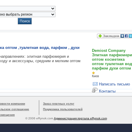
а оптом ,туалетная вода, парфюм , духи
Demiost Company
Элитная парфюмери
направлениях: элитная парфюмерия и
оптом косметика
уходу и аксессуары, средним и мелким оптом
оптом туалетная вод
парфюм духи оптом
Киев
Написать письмо
Контакты
овости компании
Заказ платных услуг
ельское соглашение
Поддержка пользователей
азмещения
© 2006 eRynok.com
Администрация портала eRynok.com