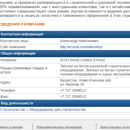
зыками, и прекрасно разбирающихся в строительной и дорожной технике 
00% взаимопонимания, как с иностранными клиентами, так и с китайски
остоянно совершенствуют свои знания, изучая особенности ведения дел 
азбираются в нюансах логистики и таможенного оформления в этих стра
СВЕДЕНИЯ О КОМПАНИИ
Контактная информация
Контактное лицо:
Александр Николаевич
Сайт компании:
http://erynok.com/sites/xlhj/
Общая информация
Название:
XLHJ Group Limited (China)
Экспорт из Китая различной строительно
Предоставляемые товары и
оборудования. Экспорт из Китая строите
услуги:
техники оборудования и сырья, востребо
Казахстан, Алма-Атинская обл.
Адрес:
ул. Якубова 18
Телефон:
+7 727 2909512
Факс:
+7 727 2909512
Вид деятельности
Строительство
»
Оборудование для строительства
деры и закупки
Пользовательское соглашение
Заказ платных услу