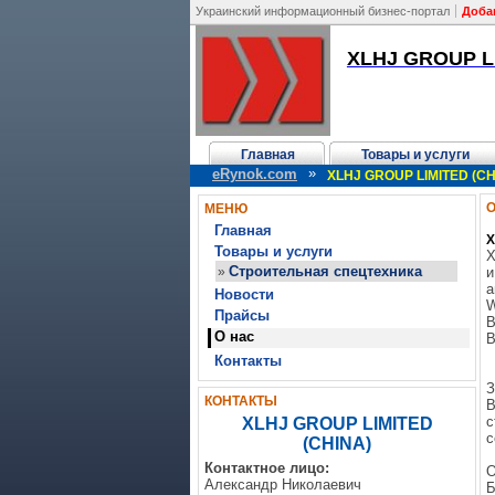
Украинский информационный бизнес-портал
Доба
XLHJ GROUP LI
Главная
Товары и услуги
»
eRynok.com
XLHJ GROUP LIMITED (CH
О
МЕНЮ
Главная
X
Товары и услуги
X
Строительная спецтехника
»
и
а
Новости
W
Прайсы
B
О нас
B
Контакты
З
КОНТАКТЫ
В
с
XLHJ GROUP LIMITED
с
(CHINA)
Контактное лицо:
О
Александр Николаевич
Б