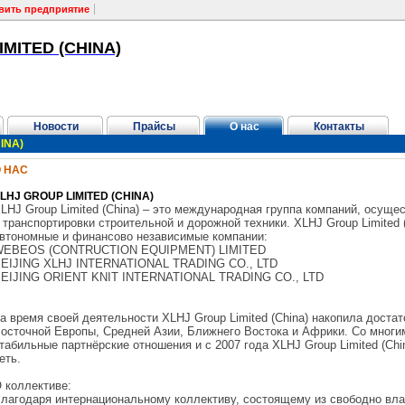
вить предприятие
MITED (CHINA)
Новости
Прайсы
О нас
Контакты
INA)
 НАС
LHJ GROUP LIMITED (CHINA)
LHJ Group Limited (China) – это международная группа компаний, осу
 транспортировки строительной и дорожной техники. XLHJ Group Limited
втономные и финансово независимые компании:
EBEOS (CONTRUCTION EQUIPMENT) LIMITED
EIJING XLHJ INTERNATIONAL TRADING CO., LTD
EIJING ORIENT KNIT INTERNATIONAL TRADING CO., LTD
а время своей деятельности XLHJ Group Limited (China) накопила доста
осточной Европы, Средней Азии, Ближнего Востока и Африки. Со многи
табильные партнёрские отношения и с 2007 года XLHJ Group Limited (C
еть.
 коллективе:
лагодаря интернациональному коллективу, состоящему из свободно вл