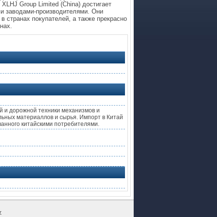
XLHJ Group Limited (China) достигает
ми заводами-производителями. Они
в странах покупателей, а также прекрасно
нах.
й и дорожной техники механизмов и
льных материаллов и сырья. Импорт в Китай
ванного китайскими потребителями.
г