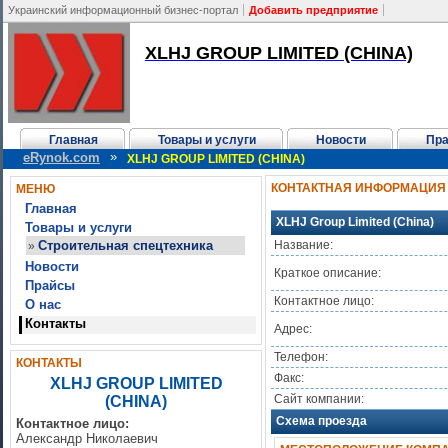
Украинский информационный бизнес-портал
Добавить предприятие
XLHJ GROUP LIMITED (CHINA)
Главная
Товары и услуги
Новости
Пр
»
eRynok.com
XLHJ GROUP LIMITED (CHINA)
КОНТАКТНАЯ ИНФОРМАЦИЯ
МЕНЮ
Главная
XLHJ Group Limited (China)
Товары и услуги
Строительная спецтехника
Название:
»
Новости
Краткое описание:
Прайсы
Контактное лицо:
О нас
Контакты
Адрес:
Телефон:
КОНТАКТЫ
Факс:
XLHJ GROUP LIMITED
Сайт компании:
(CHINA)
Схема проезда
Контактное лицо:
Александр Николаевич