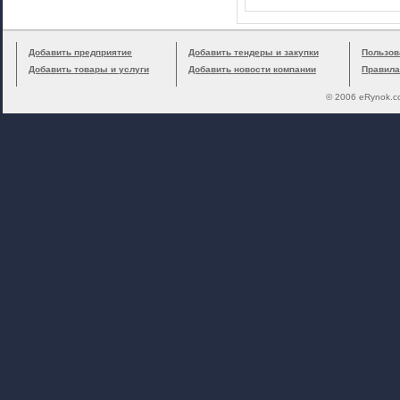
Добавить предприятие
Добавить тендеры и закупки
Пользов
Добавить товары и услуги
Добавить новости компании
Правила
© 2006 eRynok.