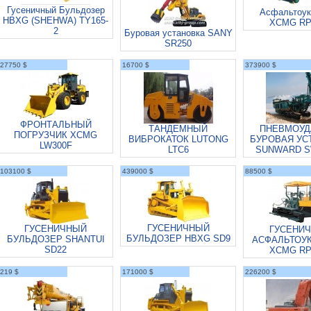
Гусеничный Бульдозер
Асфальтоук
HBXG (SHEHWA) TY165-
XCMG RP
2
Буровая установка SANY
SR250
27750 $
16700 $
373900 $
ФРОНТАЛЬНЫЙ
ТАНДЕМНЫЙ
ПНЕВМОУД
ПОГРУЗЧИК XCMG
ВИБРОКАТОК LUTONG
БУРОВАЯ УС
LW300F
LTC6
SUNWARD S
103100 $
439000 $
88500 $
ГУСЕНИЧНЫЙ
ГУСЕНИЧНЫЙ
ГУСЕНИ
БУЛЬДОЗЕР HBXG SD9
БУЛЬДОЗЕР SHANTUI
АСФАЛЬТОУ
SD22
XCMG RP
219 $
171000 $
226200 $