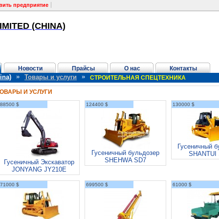
вить предприятие
MITED (CHINA)
Новости
Прайсы
О нас
Контакты
»
»
ina)
Товары и услуги
СТРОИТЕЛЬНАЯ СПЕЦТЕХНИКА
ОВАРЫ И УСЛУГИ
88500 $
124400 $
130000 $
Гусеничный б
Гусеничный бульдозер
SHANTUI
SHEHWA SD7
Гусеничный Экскаватор
JONYANG JY210E
71000 $
699500 $
61000 $