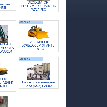
ЭКСКАВАТОР-
ладчик
ПОГРУЗЧИК CHANGLIN
451L
WZ30-25C
420600 $
ГУСЕНИЧНЫЙ
АРНАЯ
БУЛЬДОЗЕР SHANTUI
ТАНОВКА
SD42-3
WDB200
148450 $
ЧНЫЙ
Бетоно Смесительный
КЛАДЧИК
Узел (БСУ) HZS90
601J