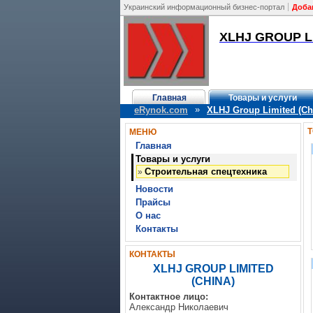
Украинский информационный бизнес-портал
Доба
XLHJ GROUP LI
Главная
Товары и услуги
»
eRynok.com
XLHJ Group Limited (Ch
Т
МЕНЮ
Главная
Товары и услуги
Строительная спецтехника
»
Новости
Прайсы
О нас
Контакты
КОНТАКТЫ
XLHJ GROUP LIMITED
(CHINA)
Контактное лицо:
Александр Николаевич