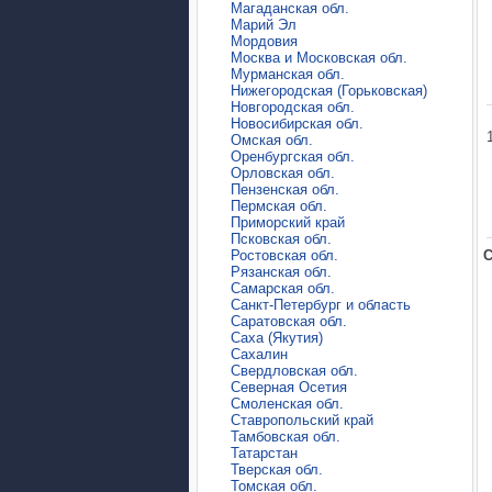
Магаданская обл.
Марий Эл
Мордовия
Москва и Московская обл.
Мурманская обл.
Нижегородская (Горьковская)
Новгородская обл.
Новосибирская обл.
Омская обл.
Оренбургская обл.
Орловская обл.
Пензенская обл.
Пермская обл.
Приморский край
Псковская обл.
Ростовская обл.
C
Рязанская обл.
Самарская обл.
Санкт-Петербург и область
Саратовская обл.
Саха (Якутия)
Сахалин
Свердловская обл.
Северная Осетия
Смоленская обл.
Ставропольский край
Тамбовская обл.
Татарстан
Тверская обл.
Томская обл.