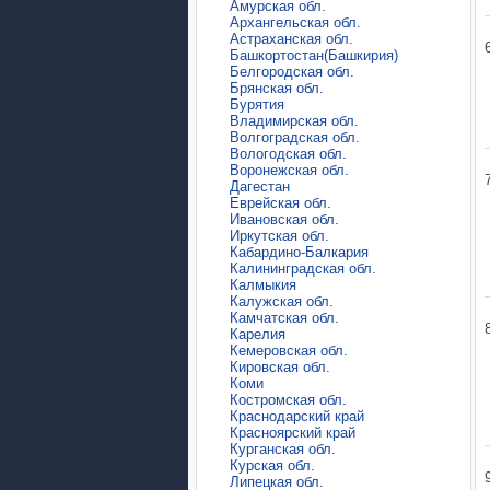
Амурская обл.
Архангельская обл.
Астраханская обл.
Башкортостан(Башкирия)
Белгородская обл.
Брянская обл.
Бурятия
Владимирская обл.
Волгоградская обл.
Вологодская обл.
Воронежская обл.
Дагестан
Еврейская обл.
Ивановская обл.
Иркутская обл.
Кабардино-Балкария
Калининградская обл.
Калмыкия
Калужская обл.
Камчатская обл.
Карелия
Кемеровская обл.
Кировская обл.
Коми
Костромская обл.
Краснодарский край
Красноярский край
Курганская обл.
Курская обл.
Липецкая обл.