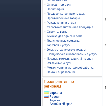
Недвижимость
Оптовая торговля
Полиграфия
Продовольственные товары
Промышленные товары
Развлечения и отдых
Сельскохозяйственная продукция
Строительство
Техника для офиса и дома
Транспортные средства
Торговля и услуги
Электротехнические товары
Юридические и нотариальные услуги
IT, связь, коммуникации, Интернет
Рекламные услуги
Металлургия и металлообработка
Наука и образование
Предприятия по
регионам
Украина
Россия
Адыгея
Алтайский край