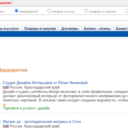
приятие
иск:
предприятий
товаров и услуг
тендеры и закупки
ы и услуги
Тендеры и закупки
Договоры
Бизнес - планы
Банки 
Предприятия
1.
Студия Дизайна Интерьеров от Юлии Умниковой
Россия, Краснодарский край
Дизайн студия j.umnikova.design включает в себя профильных специал
делают реализуемый интерьер от фотореалистичного изображения до 
понятных чертежей. В альбом также входят сводные ведомости, чтобы 
Торговля и услуги
/
дизайн
2.
Матрас.ру - ортопедические матрасы в Сочи
Россия, Краснодарский край