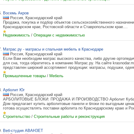
6.
Восемь Акров
Россия, Краснодарский край
Продажа, покупка и подбор объектов сельскохозяйственного назначени
Краснодарском крае, Ростовской области и Ставропольском крае....
Недвижимость
/
Операции с недвижимостью
7.
Матрас.ру - матрасы и спальная мебель в Краснодаре
Россия, Краснодарский край
Если Вам необходим матрас высокого качества, либо другие ортопеди
для сна, тогда обратитесь в компанию Матрас.ру. На сайте krasnodar.ma
представлен широкий ассортимент продукции: матрасы, подушки, одеял
Промышленные товары
/
Мебель
8.
Арболит Юг
Россия, Краснодарский край
АРБОЛИТОВЫЕ БЛОКИ: ПРОДАЖА И ПРОИЗВОДСТВО Арболит Кубан
Дом предлагает купить арболитовые панели и блоки по выгодным цен
готова осуществлять поставки арболита по Краснодарскому краю и Рост
Строительство
/
Строительные работы и реконструкция
9.
Веб-студия АВАНЗЕТ