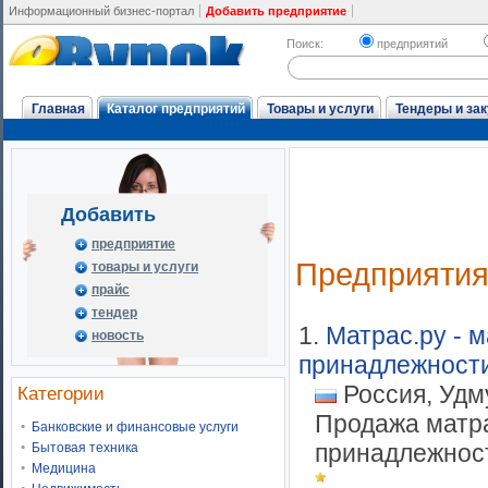
Информационный бизнес-портал
Добавить предприятие
Поиск:
предприятий
Главная
Каталог предприятий
Товары и услуги
Тендеры и зак
Добавить
предприятие
Предприяти
товары и услуги
прайс
тендер
1.
Матрас.ру - 
новость
принадлежност
Россия, Удм
Категории
Продажа матра
Банковские и финансовые услуги
принадлежност
Бытовая техника
Медицина