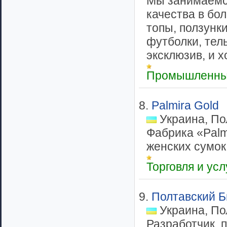
Мы занимаемс
качества в бо
топы, ползунки
футболки, тел
эксклюзив, и х
Промышленны
8.
Palmira Gold
Украина, По
Фабрика «Palm
женских сумок 
Торговля и ус
9.
Полтавский 
Украина, По
Разработчик, п