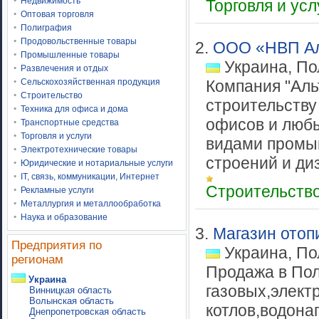
Недвижимость
Торговля и ус
Оптовая торговля
Полиграфия
Продовольственные товары
2.
ООО «НВП Ал
Промышленные товары
Украина, По
Развлечения и отдых
Сельскохозяйственная продукция
Компания "Аль
Строительство
строительству
Техника для офиса и дома
офисов и люб
Транспортные средства
Торговля и услуги
видами промы
Электротехнические товары
строений и диз
Юридические и нотариальные услуги
IT, связь, коммуникации, Интернет
Строительств
Рекламные услуги
Металлургия и металлообработка
Наука и образование
3.
Магазин отоп
Предприятия по
Украина, По
регионам
Продажа в Пол
Украина
газовых,элект
Винницкая область
Волынская область
котлов,водона
Днепропетровская область