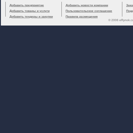
Добавить предприятие
Добавить новости компании
Зака
Добавить товары и услуги
Пользовательское соглашение
Под
Добавить тендеры и закупки
Правила размещения
© 2006 eRynok.