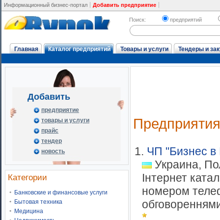
Информационный бизнес-портал
Добавить предприятие
Поиск:
предприятий
Главная
Каталог предприятий
Товары и услуги
Тендеры и зак
Добавить
предприятие
Предприяти
товары и услуги
прайс
тендер
1.
ЧП "Бизнес в
новость
Украина, По
Інтернет катал
Категории
номером телеф
Банковские и финансовые услуги
обговореннями.
Бытовая техника
Медицина