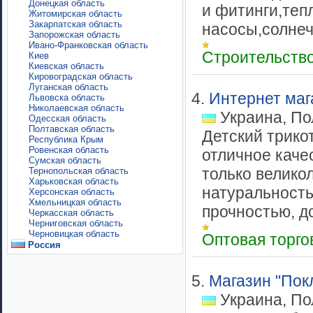
Донецкая область
и фитинги,теп
Житомирская область
Закарпатская область
насосы,солнеч
Запорожская область
Ивано-Франковская область
Строительств
Киев
Киевская область
Кировоградская область
Луганская область
4.
Интернет маг
Львовска область
Николаевская область
Украина, По
Одесская область
Полтавская область
Детский трико
Республика Крым
Ровенская область
отличное каче
Сумская область
только велико
Тернопольская область
Харьковская область
натуральность
Херсонская область
Хмельницкая область
прочностью, до
Черкасская область
Черниговская область
Черновицкая область
Оптовая торг
Россия
5.
Магазин "Пок
Украина, По