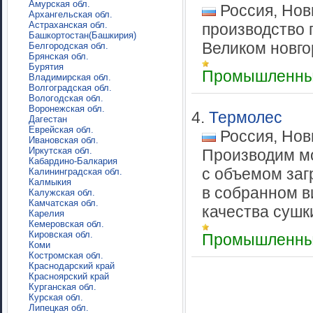
Амурская обл.
Россия, Нов
Архангельская обл.
Астраханская обл.
производство 
Башкортостан(Башкирия)
Великом новгор
Белгородская обл.
Брянская обл.
Бурятия
Промышленны
Владимирская обл.
Волгоградская обл.
Вологодская обл.
Воронежская обл.
4.
Термолес
Дагестан
Еврейская обл.
Россия, Нов
Ивановская обл.
Иркутская обл.
Производим м
Кабардино-Балкария
с объемом заг
Калининградская обл.
Калмыкия
в собранном в
Калужская обл.
Камчатская обл.
качества сушки
Карелия
Кемеровская обл.
Кировская обл.
Промышленны
Коми
Костромская обл.
Краснодарский край
Красноярский край
Курганская обл.
Курская обл.
Липецкая обл.