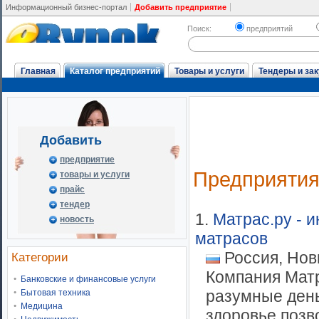
Информационный бизнес-портал
Добавить предприятие
Поиск:
предприятий
Главная
Каталог предприятий
Товары и услуги
Тендеры и зак
Добавить
предприятие
Предприяти
товары и услуги
прайс
тендер
1.
Матрас.ру - 
новость
матрасов
Россия, Нов
Категории
Компания Матр
Банковские и финансовые услуги
разумные день
Бытовая техника
Медицина
здоровье позв