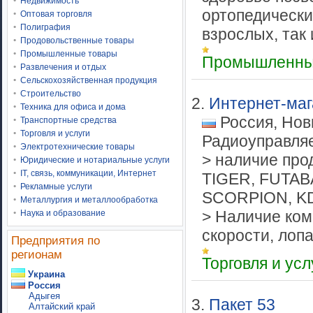
Недвижимость
ортопедически
Оптовая торговля
Полиграфия
взрослых, так и
Продовольственные товары
Промышленные товары
Промышленны
Развлечения и отдых
Сельскохозяйственная продукция
Строительство
2.
Интернет-маг
Техника для офиса и дома
Россия, Нов
Транспортные средства
Торговля и услуги
Радиоуправля
Электротехнические товары
> наличие пр
Юридические и нотариальные услуги
IT, связь, коммуникации, Интернет
TIGER, FUTAB
Рекламные услуги
SCORPION, K
Металлургия и металлообработка
> Наличие ком
Наука и образование
скорости, лопас
Предприятия по
регионам
Торговля и ус
Украина
Россия
Адыгея
3.
Пакет 53
Алтайский край