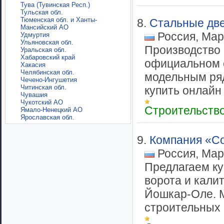
Тува (Тувинская Респ.)
Тульская обл.
Тюменская обл. и Ханты-
8.
Стальные дв
Мансийский АО
Россия, Мар
Удмуртия
Ульяновская обл.
Производство
Уральская обл.
Хабаровский край
официальном 
Хакасия
Челябинская обл.
модельным ряд
Чечено-Ингушетия
Читинская обл.
купить онлайн 
Чувашия
Чукотский АО
Строительств
Ямало-Ненецкий АО
Ярославская обл.
9.
Компания «С
Россия, Мар
Предлагаем ку
ворота и кали
Йошкар-Оле. 
строительных н