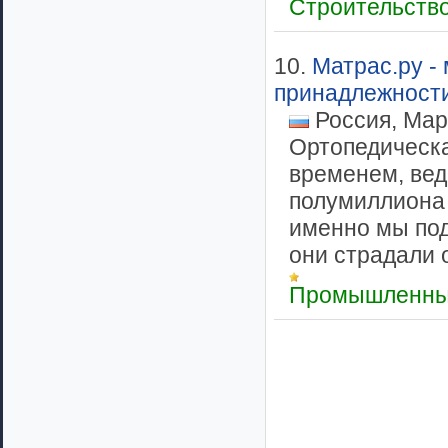
Строительств
10.
Матрас.ру -
принадлежност
Россия, Мар
Ортопедическа
временем, вед
полумиллиона 
именно мы под
они страдали о
Промышленны