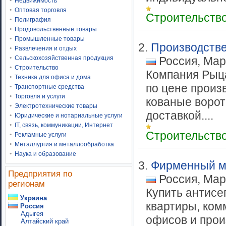
Недвижимость
Оптовая торговля
Строительств
Полиграфия
Продовольственные товары
Промышленные товары
2.
Производств
Развлечения и отдых
Сельскохозяйственная продукция
Россия, Мар
Строительство
Компания Рыца
Техника для офиса и дома
по цене произ
Транспортные средства
Торговля и услуги
кованые ворот
Электротехнические товары
доставкой....
Юридические и нотариальные услуги
IT, связь, коммуникации, Интернет
Строительств
Рекламные услуги
Металлургия и металлообработка
Наука и образование
3.
Фирменный м
Предприятия по
Россия, Мар
регионам
Купить антисе
Украина
квартиры, ком
Россия
Адыгея
офисов и прои
Алтайский край