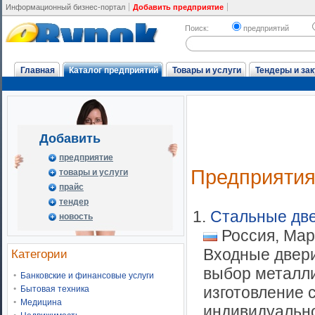
Информационный бизнес-портал
Добавить предприятие
Поиск:
предприятий
Главная
Каталог предприятий
Товары и услуги
Тендеры и зак
Добавить
предприятие
Предприяти
товары и услуги
прайс
тендер
1.
Стальные дв
новость
Россия, Мар
Входные двери
Категории
выбор металли
Банковские и финансовые услуги
изготовление 
Бытовая техника
Медицина
индивидуальном