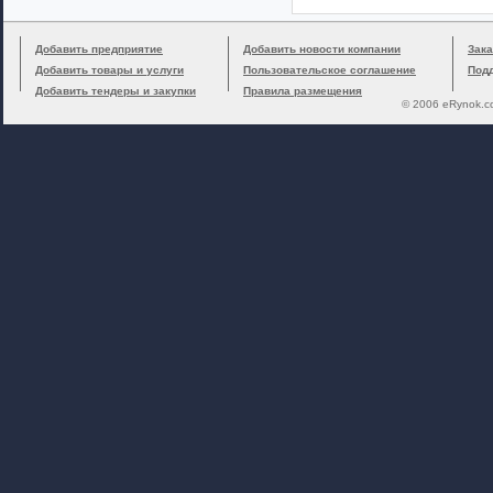
Добавить предприятие
Добавить новости компании
Зака
Добавить товары и услуги
Пользовательское соглашение
Под
Добавить тендеры и закупки
Правила размещения
© 2006 eRynok.