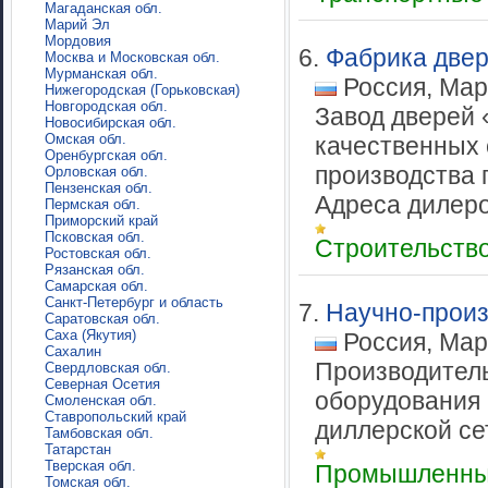
Магаданская обл.
Марий Эл
Мордовия
6.
Фабрика две
Москва и Московская обл.
Мурманская обл.
Россия, Мар
Нижегородская (Горьковская)
Новгородская обл.
Завод дверей 
Новосибирская обл.
Омская обл.
качественных 
Оренбургская обл.
производства г
Орловская обл.
Пензенская обл.
Адреса дилеро
Пермская обл.
Приморский край
Псковская обл.
Строительств
Ростовская обл.
Рязанская обл.
Самарская обл.
Санкт-Петербург и область
7.
Научно-прои
Саратовская обл.
Саха (Якутия)
Россия, Мар
Сахалин
Производител
Свердловская обл.
Северная Осетия
оборудования
Смоленская обл.
Ставропольский край
диллерской сет
Тамбовская обл.
Татарстан
Тверская обл.
Промышленны
Томская обл.