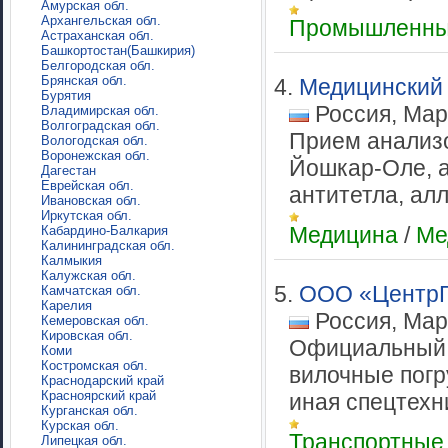
Амурская обл.
Архангельская обл.
Промышленны
Астраханская обл.
Башкортостан(Башкирия)
Белгородская обл.
Брянская обл.
4.
Медицинский
Бурятия
Россия, Мар
Владимирская обл.
Волгоградская обл.
Прием анализо
Вологодская обл.
Воронежская обл.
Йошкар-Оле, а
Дагестан
Еврейская обл.
антитетла, алл
Ивановская обл.
Иркутская обл.
Медицина
/
Ме
Кабардино-Балкария
Калининградская обл.
Калмыкия
Калужская обл.
5.
ООО «ЦентрГ
Камчатская обл.
Карелия
Россия, Мар
Кемеровская обл.
Кировская обл.
Официальный д
Коми
Костромская обл.
вилочные погр
Краснодарский край
Красноярский край
иная спецтехн
Курганская обл.
Курская обл.
Транспортные
Липецкая обл.