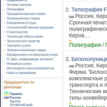
Недвижимость
Оптовая торговля
2.
Типография Fl
Полиграфия
Продовольственные товары
Россия, Кир
Промышленные товары
Срочная печат
Развлечения и отдых
Сельскохозяйственная продукция
полиграфическо
Строительство
Киров....
Техника для офиса и дома
Транспортные средства
Полиграфия
/
Торговля и услуги
Электротехнические товары
Юридические и нотариальные услуги
3.
Белохолуниц
IT, связь, коммуникации, Интернет
Рекламные услуги
Россия, Кир
Металлургия и металлообработка
Фирма "Белохо
Наука и образование
комплексные р
Предприятия по
транспорта и 
регионам
Технические в
Украина
типы конвейер
Россия
Адыгея
Алтайский край