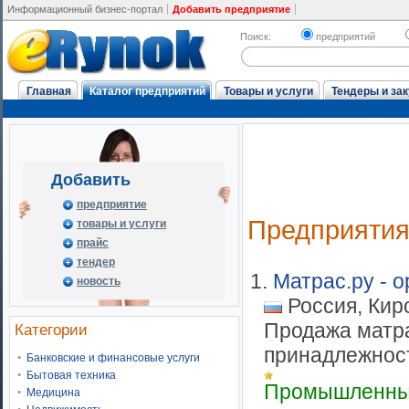
Информационный бизнес-портал
Добавить предприятие
Поиск:
предприятий
Главная
Каталог предприятий
Товары и услуги
Тендеры и зак
Добавить
предприятие
Предприяти
товары и услуги
прайс
тендер
1.
Матрас.ру - 
новость
Россия, Кир
Продажа матра
Категории
принадлежност
Банковские и финансовые услуги
Бытовая техника
Промышленны
Медицина