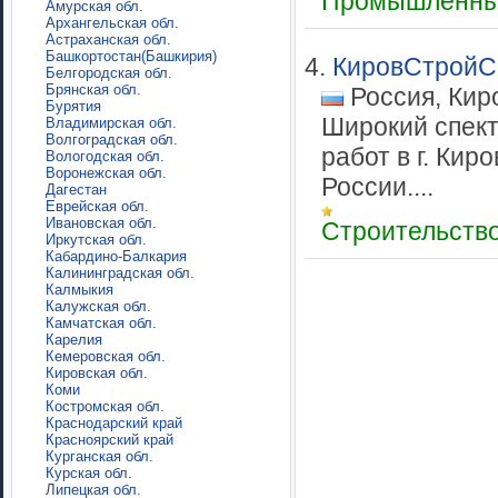
Промышленны
Амурская обл.
Архангельская обл.
Астраханская обл.
Башкортостан(Башкирия)
4.
КировСтройС
Белгородская обл.
Брянская обл.
Россия, Кир
Бурятия
Широкий спек
Владимирская обл.
Волгоградская обл.
работ в г. Кир
Вологодская обл.
Воронежская обл.
России....
Дагестан
Еврейская обл.
Ивановская обл.
Строительств
Иркутская обл.
Кабардино-Балкария
Калининградская обл.
Калмыкия
Калужская обл.
Камчатская обл.
Карелия
Кемеровская обл.
Кировская обл.
Коми
Костромская обл.
Краснодарский край
Красноярский край
Курганская обл.
Курская обл.
Липецкая обл.