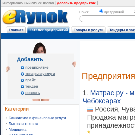
Информационный бизнес-портал
Добавить предприятие
Поиск:
предприятий
Главная
Каталог предприятий
Товары и услуги
Тендеры и зак
Добавить
предприятие
Предприяти
товары и услуги
прайс
тендер
1.
Матрас.ру - м
новость
Чебоксарах
Россия, Чув
Категории
Продажа матра
Банковские и финансовые услуги
принадлежност
Бытовая техника
Медицина