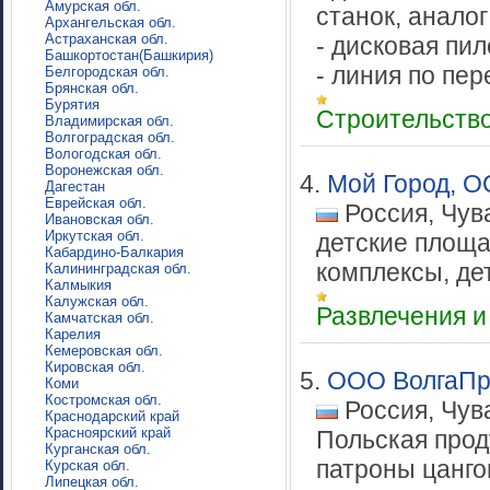
Амурская обл.
станок, анало
Архангельская обл.
Астраханская обл.
- дисковая пи
Башкортостан(Башкирия)
- линия по пер
Белгородская обл.
Брянская обл.
Бурятия
Строительств
Владимирская обл.
Волгоградская обл.
Вологодская обл.
Воронежская обл.
4.
Мой Город, 
Дагестан
Еврейская обл.
Россия, Чув
Ивановская обл.
Иркутская обл.
детские площа
Кабардино-Балкария
комплексы, де
Калининградская обл.
Калмыкия
Калужская обл.
Развлечения и
Камчатская обл.
Карелия
Кемеровская обл.
Кировская обл.
5.
ООО ВолгаП
Коми
Костромская обл.
Россия, Чув
Краснодарский край
Красноярский край
Польская прод
Курганская обл.
патроны цанго
Курская обл.
Липецкая обл.