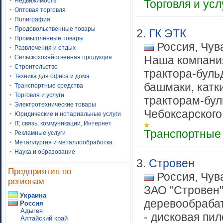
Недвижимость
Торговля и ус
Оптовая торговля
Полиграфия
Продовольственные товары
2.
ГК ЭТК
Промышленные товары
Россия, Чув
Развлечения и отдых
Сельскохозяйственная продукция
Наша компания
Строительство
трактора-буль
Техника для офиса и дома
башмаки, катк
Транспортные средства
Торговля и услуги
тракторам-бул
Электротехнические товары
Чебоксарского 
Юридические и нотариальные услуги
IT, связь, коммуникации, Интернет
Транспортные
Рекламные услуги
Металлургия и металлообработка
Наука и образование
3.
Стровен
Предприятия по
Россия, Чув
регионам
ЗАО "Стровен"
Украина
деревообраба
Россия
Адыгея
- дисковая пи
Алтайский край