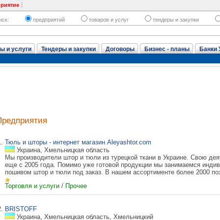
приятие
иск:
предприятий
товаров и услуг
тендеры и закупки
ы и услуги
Тендеры и закупки
Договоры
Бизнес - планы
Банки 
Предприятия
1.
Тюль и шторы - интернет магазин Aleyashtor.com
Украина, Хмельницкая область
Мы производители штор и тюли из турецкой ткани в Украине. Свою де
еще с 2005 года. Помимо уже готовой продукции мы занимаемся инд
пошивом штор и тюли под заказ. В нашем ассортименте более 2000 поз
Торговля и услуги
/
Прочее
2.
BRISTOFF
Украина, Хмельницкая область, Хмельницкий