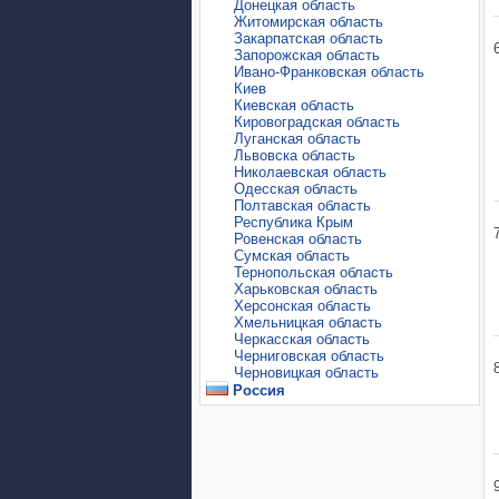
Донецкая область
Житомирская область
Закарпатская область
Запорожская область
Ивано-Франковская область
Киев
Киевская область
Кировоградская область
Луганская область
Львовска область
Николаевская область
Одесская область
Полтавская область
Республика Крым
Ровенская область
Сумская область
Тернопольская область
Харьковская область
Херсонская область
Хмельницкая область
Черкасская область
Черниговская область
Черновицкая область
Россия