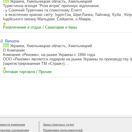
Украина, Хмельницкая область, Хмельницкий
Туристична агенція "Роза вітрів" пропонує відпочинок:
- у Сонячній Туреччині та спекотному Египті
- в екзотичних країнах світу: Індія-Гоа, Шри-Ланка, Тайланд, Куба , Кіп
Індійського океану:Мальдіви, Сейшели, о.Маврік...
Развлечения и отдых
/
Санатории и базы
10.
Renome
Украина, Хмельницкая область, Хмельницкий
О Компании:
Компания «Реноме», на рынке Украины с 1994 года.
ООО «Реноме» является лидером на рынке Украины по производству б
(зарегистрированная ТМ «Страж»)....
Оптовая торговля
/
Прочее
овости компании
Заказ платных услуг
ельское соглашение
Поддержка пользователей