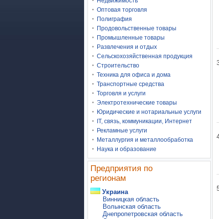
Недвижимость
Оптовая торговля
Полиграфия
Продовольственные товары
Промышленные товары
Развлечения и отдых
Сельскохозяйственная продукция
Строительство
Техника для офиса и дома
Транспортные средства
Торговля и услуги
Электротехнические товары
Юридические и нотариальные услуги
IT, связь, коммуникации, Интернет
Рекламные услуги
Металлургия и металлообработка
Наука и образование
Предприятия по
регионам
Украина
Винницкая область
Волынская область
Днепропетровская область