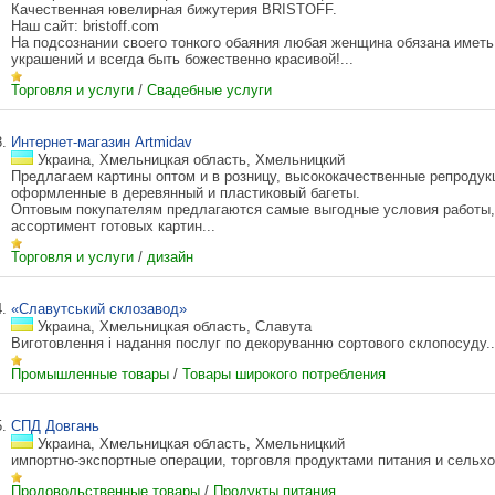
Качественная ювелирная бижутерия BRISTOFF.
Наш сайт: bristoff.com
На подсознании своего тонкого обаяния любая женщина обязана иметь
украшений и всегда быть божественно красивой!...
Торговля и услуги
/
Свадебные услуги
3.
Интернет-магазин Artmidav
Украина, Хмельницкая область, Хмельницкий
Предлагаем картины оптом и в розницу, высококачественные репродукц
оформленные в деревянный и пластиковый багеты.
Оптовым покупателям предлагаются самые выгодные условия работы, 
ассортимент готовых картин...
Торговля и услуги
/
дизайн
4.
«Славутський склозавод»
Украина, Хмельницкая область, Славута
Виготовлення і надання послуг по декоруванню сортового склопосуду..
Промышленные товары
/
Товары широкого потребления
5.
СПД Довгань
Украина, Хмельницкая область, Хмельницкий
импортно-экспортные операции, торговля продуктами питания и сельхо
Продовольственные товары
/
Продукты питания