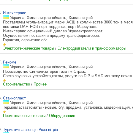
6.
Интехсервис
Украина, Хмельницкая область, Хмельницкий
Поставляем уголь-антрацит марки АСШ в колличестве 3000 тон в меся
поставки DAF. FOB порт Бердянск, порт Мариуполь.
Интехсервис официальный диллер Укрелектроаппарат.
Осуществяем поставки и продажу трансформаторов.
Гарантия, сервисное обс...
Электротехнические товары
/
Электродвигатели и трансформаторы
7.
Реноме
Украина, Хмельницкая область, Хмельницкий
Производство Сигнализаторов газа тм Страж.
Свето-звуковых устройств,котлы, услуги по DIP и SMD монтажу печатны
Строительство
/
Прочее
8.
Станкопласт
Украина, Хмельницкая область, Хмельницкий
Термопластавтоматы - новые, б/у, продажа, установка, модернизация, с
Промышленные товары
/
Оборудование
9.
Туристична агенція Роза вітрів