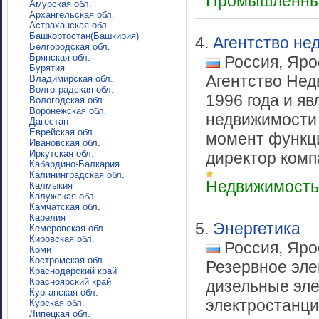
Промышленны
Амурская обл.
Архангельская обл.
Астраханская обл.
Башкортостан(Башкирия)
4.
Агентство н
Белгородская обл.
Брянская обл.
Россия, Яро
Бурятия
Агентство Нед
Владимирская обл.
Волгоградская обл.
1996 года и я
Вологодская обл.
Воронежская обл.
недвижимости 
Дагестан
Еврейская обл.
момент функц
Ивановская обл.
Иркутская обл.
директор компа
Кабардино-Балкария
Калининградская обл.
Недвижимост
Калмыкия
Калужская обл.
Камчатская обл.
Карелия
5.
Энергетика
Кемеровская обл.
Кировская обл.
Россия, Яро
Коми
Костромская обл.
Резервное эле
Краснодарский край
Красноярский край
дизельные эле
Курганская обл.
электростанци
Курская обл.
Липецкая обл.