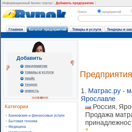
Информационный бизнес-портал
Добавить предприятие
Поиск:
предприятий
Главная
Каталог предприятий
Товары и услуги
Тендеры и зак
Добавить
предприятие
Предприяти
товары и услуги
прайс
тендер
1.
Матрас.ру - 
новость
Ярославле
Россия, Яро
Категории
Продажа матра
Банковские и финансовые услуги
принадлежност
Бытовая техника
Медицина