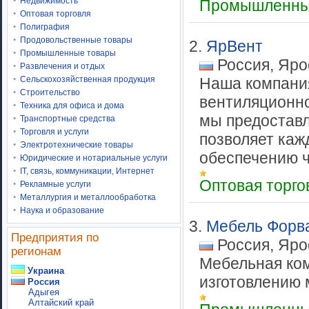
Недвижимость
Промышленны
Оптовая торговля
Полиграфия
Продовольственные товары
2.
ЯрВент
Промышленные товары
Россия, Яро
Развлечения и отдых
Сельскохозяйственная продукция
Наша компани
Строительство
вентиляционно
Техника для офиса и дома
мы предоставл
Транспортные средства
Торговля и услуги
позволяет каж
Электротехнические товары
обеспечению чи
Юридические и нотариальные услуги
IT, связь, коммуникации, Интернет
Оптовая торг
Рекламные услуги
Металлургия и металлообработка
Наука и образование
3.
Мебель Форв
Предприятия по
Россия, Яро
регионам
Мебельная ком
Украина
изготовлению 
Россия
Адыгея
Алтайский край