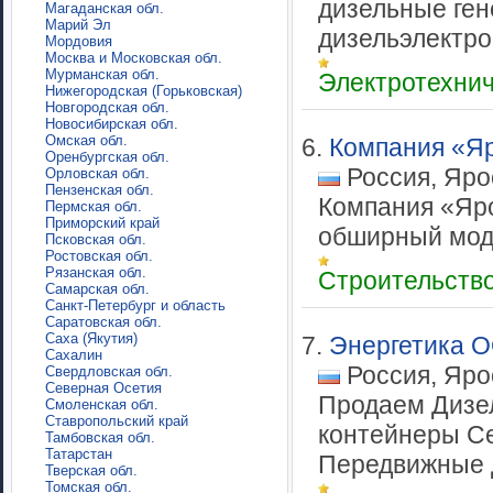
дизельные ген
Магаданская обл.
Марий Эл
дизельэлектрос
Мордовия
Москва и Московская обл.
Мурманская обл.
Электротехни
Нижегородская (Горьковская)
Новгородская обл.
Новосибирская обл.
Омская обл.
6.
Компания «Я
Оренбургская обл.
Россия, Яро
Орловская обл.
Пензенская обл.
Компания «Яро
Пермская обл.
Приморский край
обширный моде
Псковская обл.
Ростовская обл.
Рязанская обл.
Строительств
Самарская обл.
Санкт-Петербург и область
Саратовская обл.
Саха (Якутия)
7.
Энергетика 
Сахалин
Россия, Яро
Свердловская обл.
Северная Осетия
Продаем Дизел
Смоленская обл.
Ставропольский край
контейнеры Се
Тамбовская обл.
Татарстан
Передвижные ди
Тверская обл.
Томская обл.