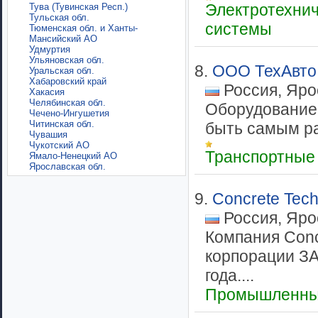
Электротехни
Тува (Тувинская Респ.)
Тульская обл.
системы
Тюменская обл. и Ханты-
Мансийский АО
Удмуртия
Ульяновская обл.
8.
ООО ТехАвто
Уральская обл.
Хабаровский край
Россия, Яро
Хакасия
Челябинская обл.
Оборудование 
Чечено-Ингушетия
Читинская обл.
быть самым ра
Чувашия
Чукотский АО
Транспортные
Ямало-Ненецкий АО
Ярославская обл.
9.
Concrete Tec
Россия, Яро
Компания Conc
корпорации ЗА
года....
Промышленны