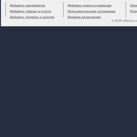
Добавить предприятие
Добавить новости компании
Зака
Добавить товары и услуги
Пользовательское соглашение
Под
Добавить тендеры и закупки
Правила размещения
© 2006 eRynok.