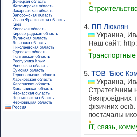
Донецкая область
Житомирская область
Строительств
Закарпатская область
Запорожская область
Ивано-Франковская область
Киев
4.
ПП Люклян
Киевская область
Украина, Ив
Кировоградская область
Луганская область
Наш сайт: http:/
Львовска область
Николаевская область
Одесская область
Транспортные
Полтавская область
Республика Крым
Ровенская область
Сумская область
5.
ТОВ "Біос Ко
Тернопольская область
Харьковская область
Украина, Ив
Херсонская область
Стратегічним н
Хмельницкая область
Черкасская область
безпровідних т
Черниговская область
Черновицкая область
фізичних осіб.
Россия
постачальником
IT, связь, ко