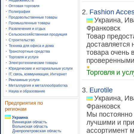
Недвижимость
Оптовая торговля
2.
Fashion Acces
Полиграфия
Продовольственные товары
Украина, Ив
Промышленные товары
Франковск
Развлечения и отдых
Сельскохозяйственная продукция
Товар предос
Строительство
доставляется 
Техника для офиса и дома
товара очень 
Транспортные средства
Торговля и услуги
проверенными 
Электротехнические товары
Юридические и нотариальные услуги
Торговля и ус
IT, связь, коммуникации, Интернет
Рекламные услуги
Металлургия и металлообработка
3.
Eurotile
Наука и образование
Украина, Ив
Предприятия по
Франковск
регионам
Мы постоянно 
Украина
лучшими и при
Винницкая область
Волынская область
ассортимент м
Днепропетровская область