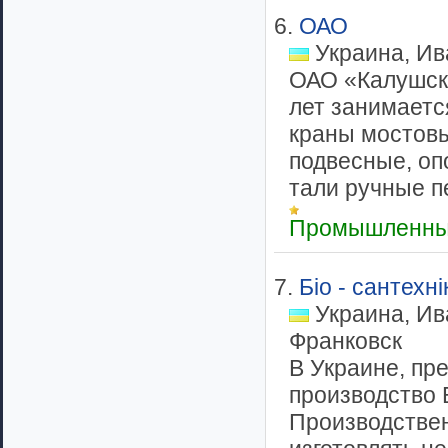
6.
ОАО
Украина, Ив
ОАО «Калушски
лет занимаетс
краны мостовы
подвесные, опо
тали ручные п
Промышленны
7.
Біо - сантехні
Украина, Ив
Франковск
В Украине, пр
производство
Производствен