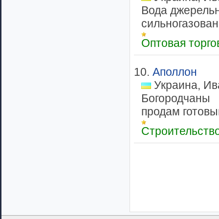
Вода джерельна
сильногазована
Оптовая торг
10.
Аполлон
Украина, Ив
Богородчаны
продам готовый
Строительств