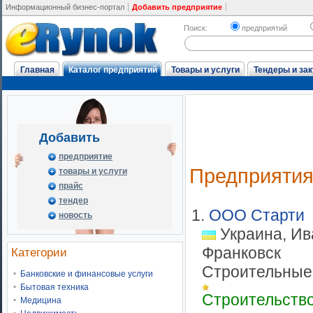
Информационный бизнес-портал
Добавить предприятие
Поиск:
предприятий
Главная
Каталог предприятий
Товары и услуги
Тендеры и зак
Добавить
предприятие
Предприяти
товары и услуги
прайс
тендер
1.
ООО Старти
новость
Украина, Ив
Франковск
Категории
Строительные 
Банковские и финансовые услуги
Бытовая техника
Строительств
Медицина