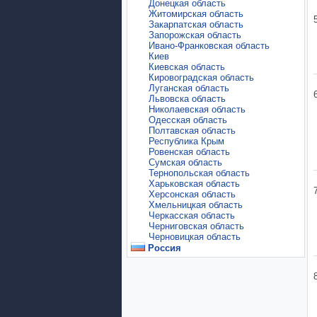
Донецкая область
Житомирская область
Закарпатская область
Запорожская область
Ивано-Франковская область
Киев
Киевская область
Кировоградская область
Луганская область
Львовска область
Николаевская область
Одесская область
Полтавская область
Республика Крым
Ровенская область
Сумская область
Тернопольская область
Харьковская область
Херсонская область
Хмельницкая область
Черкасская область
Черниговская область
Черновицкая область
Россия