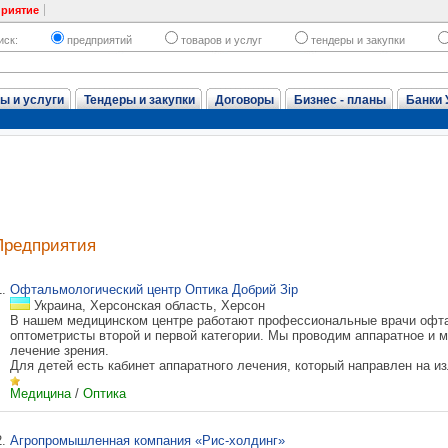
приятие
иск:
предприятий
товаров и услуг
тендеры и закупки
ы и услуги
Тендеры и закупки
Договоры
Бизнес - планы
Банки 
Предприятия
1.
Офтальмологический центр Оптика Добрий Зір
Украина, Херсонская область, Херсон
В нашем медицинском центре работают профессиональные врачи офт
оптометристы второй и первой категории. Мы проводим аппаратное и 
лечение зрения.
Для детей есть кабинет аппаратного лечения, который направлен на из
Медицина
/
Оптика
2.
Агропромышленная компания «Рис-холдинг»