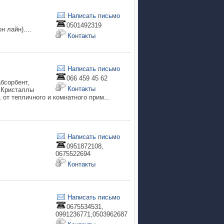
Написать письмо
0501492319
 лайн)....
Контакты
Написать письмо
066 459 45 62
бсорбент,
Контакты
. Кристаллы
от тепличного и комнатного прим...
Написать письмо
0951872108,
0675522694
Контакты
Написать письмо
0675534531,
0991236771,0503962687