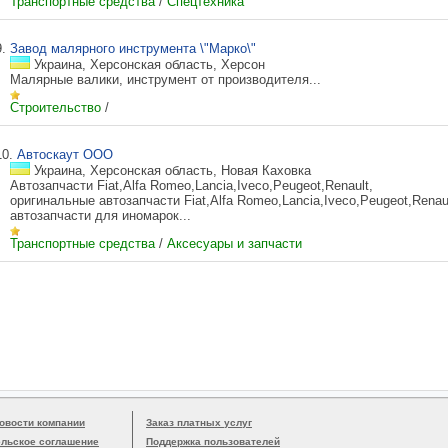
Транспортные средства
/
Спецтехника
9.
Завод малярного инструмента \"Марко\"
Украина, Херсонская область, Херсон
Малярные валики, инструмент от производителя...
Строительство
/
10.
Автоскаут ООО
Украина, Херсонская область, Новая Каховка
Автозапчасти Fiat,Alfa Romeo,Lancia,Iveco,Peugeot,Renault,
оригинальные автозапчасти Fiat,Alfa Romeo,Lancia,Iveco,Peugeot,Renaul
автозапчасти для иномарок...
Транспортные средства
/
Аксесуары и запчасти
овости компании
Заказ платных услуг
ельское соглашение
Поддержка пользователей