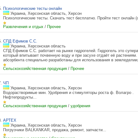
5.
Психологические тесты онлайн
Украина, Херсонская область, Херсон
Психологические тесты. Скачать тест бесплатно. Пройти тест онлайн (он
Развлечения и отдых
/
Прочее
6.
СПД Ефимов С.С.
Украина, Херсонская область
СПД Ефимов С.С. работает на рынке гидрогелей. Гидрогель это супера
который впитывает почвенную воду и при засухе отдаёт её растениям
абсорбента специально разработаны для использования в земледелии, 
Сельскохозяйственная продукция
/
Прочее
7.
ЧП
Украина, Херсонская область, Херсон
Водорастворимые мин. Удобрения и стимуляторы роста ф. Волагро .
Нефтепродукты...
Сельскохозяйственная продукция
/
удобрения
8.
АРТЕХ
Украина, Херсонская область, Херсон
Погрузчики BALKANKAR, продажа, ремонт, запчасти...