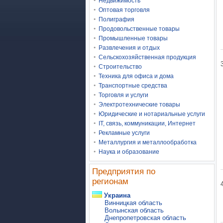
Недвижимость
Оптовая торговля
Полиграфия
Продовольственные товары
Промышленные товары
Развлечения и отдых
Сельскохозяйственная продукция
Строительство
Техника для офиса и дома
Транспортные средства
Торговля и услуги
Электротехнические товары
Юридические и нотариальные услуги
IT, связь, коммуникации, Интернет
Рекламные услуги
Металлургия и металлообработка
Наука и образование
Предприятия по
регионам
Украина
Винницкая область
Волынская область
Днепропетровская область