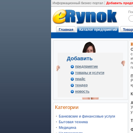
Информационный бизнес-портал
Добавить пред
По
Главная
Каталог предприятий
Товар
О
с
Добавить
и
п
предприятие
г
товары и услуги
П
прайс
Р
к
тендер
новость
К
А
Категории
У
у
Банковские и финансовые услуги
Т
Бытовая техника
Медицина
Ф