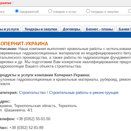
приятие
иск:
предприятий
товаров и услуг
тендеры и закупки
ы и услуги
Тендеры и закупки
Договоры
Бизнес - планы
Банки 
КОПЕРНИТ-УКРАИНА
писание:
Наша компания выполняет кровельные работы с использован
овременных гидроизоляционных материалов из модифицированного бит
тальянского производства, а также работы по гидроизоляции фундаменто
арковки и др. Мы подготовим Вам конкретное квалифицированное пред
идроизоляции Вашего объекта строительства.
родукты и услуги компании Копернит-Украина:
улонные гидроизоляционные и кровельные материалы, рубероид, ремонт 
ровля.
атегория:
Строительство
/
Строительные работы и реконструкция
дрес:
краина, Тернопольская область, Тернополь
л. Шашкевича, 4/1
елефон:
+38 (0352) 55-01-50
акс:
+38 (0352) 52-81-89