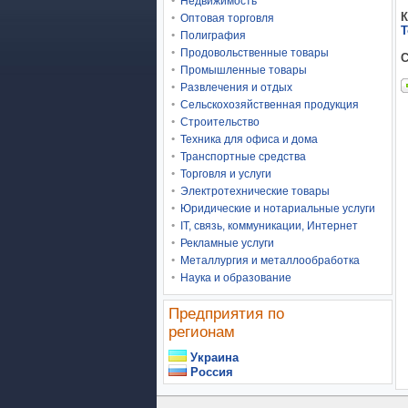
Недвижимость
К
Оптовая торговля
Т
Полиграфия
Продовольственные товары
С
Промышленные товары
Развлечения и отдых
Сельскохозяйственная продукция
Строительство
Техника для офиса и дома
Транспортные средства
Торговля и услуги
Электротехнические товары
Юридические и нотариальные услуги
IT, связь, коммуникации, Интернет
Рекламные услуги
Металлургия и металлообработка
Наука и образование
Предприятия по
регионам
Украина
Россия