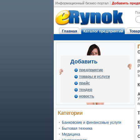
Информационный бизнес-портал
Добавить пред
По
Главная
Каталог предприятий
Товар
О
Добавить
П
Р
предприятие
р
т
товары и услуги
прайс
К
тендер
А
новость
У
п
Категории
Т
Банковские и финансовые услуги
Т
Бытовая техника
Медицина
С