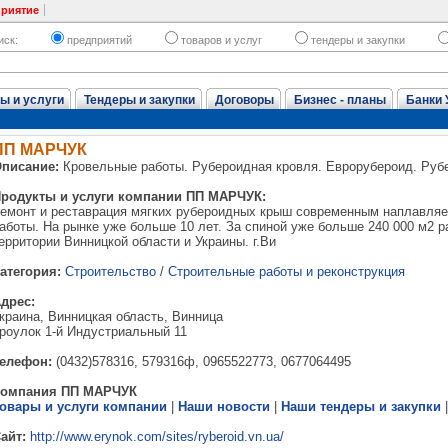
приятие
иск:
предприятий
товаров и услуг
тендеры и закупки
ы и услуги
Тендеры и закупки
Договоры
Бизнес - планы
Банки 
ПП МАРЧУК
писание:
Кровельные работы. Рубероидная кровля. Еврорубероид. Руб
родукты и услуги компании ПП МАРЧУК:
емонт и реставрация мягких рубероидных крыш современным наплавля
аботы. На рынке уже больше 10 лет. За спиной уже больше 240 000 м2 ра
ерритории Винницкой области и Украины. г.Ви
атегория:
Строительство
/
Строительные работы и реконструкция
дрес:
краина, Винницкая область, Винница
роулок 1-й Индустриальный 11
елефон:
(0432)578316, 579316ф, 0965522773, 0677064495
Компания ПП МАРЧУК
овары и услуги компании
|
Наши новости
|
Наши тендеры и закупки
айт:
http://www.erynok.com/sites/ryberoid.vn.ua/