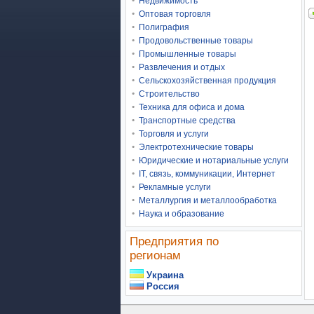
Недвижимость
Оптовая торговля
Полиграфия
Продовольственные товары
Промышленные товары
Развлечения и отдых
Сельскохозяйственная продукция
Строительство
Техника для офиса и дома
Транспортные средства
Торговля и услуги
Электротехнические товары
Юридические и нотариальные услуги
IT, связь, коммуникации, Интернет
Рекламные услуги
Металлургия и металлообработка
Наука и образование
Предприятия по
регионам
Украина
Россия