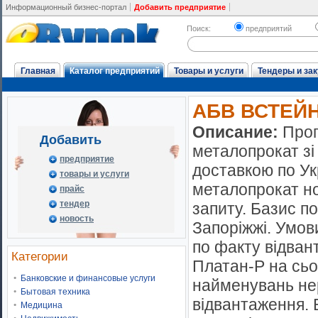
Информационный бизнес-портал
Добавить предприятие
Поиск:
предприятий
Главная
Каталог предприятий
Товары и услуги
Тендеры и зак
АБВ ВСТЕЙ
Описание:
Проп
Добавить
металопрокат зі 
предприятие
доставкою по Ук
товары и услуги
металопрокат но
прайс
тендер
запиту. Базис по
новость
Запоріжжі. Умов
по факту відван
Категории
Платан-Р на сьо
Банковские и финансовые услуги
найменувань нер
Бытовая техника
відвантаження. 
Медицина