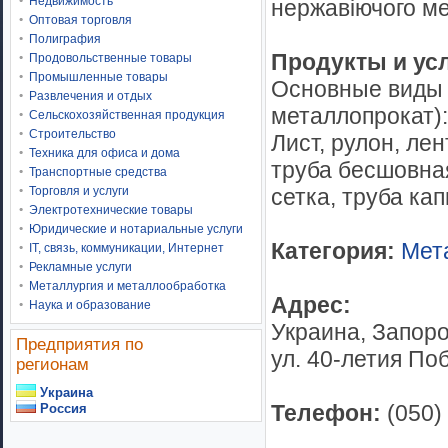
Недвижимость
нержавіючого ме
Оптовая торговля
Полиграфия
Продукты и ус
Продовольственные товары
Промышленные товары
Основные виды 
Развлечения и отдых
металлопрокат):
Сельскохозяйственная продукция
Строительство
Лист, рулон, лен
Техника для офиса и дома
труба бесшовная
Транспортные средства
сетка, труба ка
Торговля и услуги
Электротехнические товары
Юридические и нотариальные услуги
Категория:
Мет
IT, связь, коммуникации, Интернет
Рекламные услуги
Металлургия и металлообработка
Адрес:
Наука и образование
Украина, Запор
Предприятия по
ул. 40-летия По
регионам
Украина
Телефон:
(050)
Россия