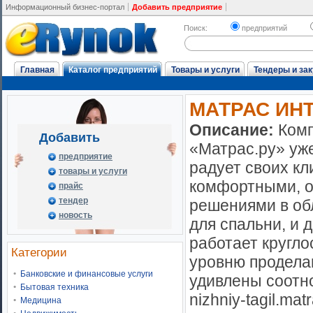
Информационный бизнес-портал
Добавить предприятие
Поиск:
предприятий
Главная
Каталог предприятий
Товары и услуги
Тендеры и зак
МАТРАС ИНТ
Описание:
Ком
Добавить
«Матрас.ру» уже
предприятие
радует своих кл
товары и услуги
комфортными, 
прайс
тендер
решениями в об
новость
для спальни, и 
работает кругло
Категории
уровню проделан
Банковские и финансовые услуги
удивлены соотн
Бытовая техника
nizhniy-tagil.ma
Медицина