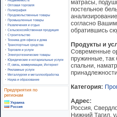
Недвижимость
матрасы, подушк
Оптовая торговля
постельное бель
Полиграфия
анализирование
Продовольственные товары
Промышленные товары
согласно Вашим
Развлечения и отдых
обратившись сю
Сельскохозяйственная продукция
Строительство
Техника для офиса и дома
Продукты и усл
Транспортные средства
Современные ор
Торговля и услуги
Электротехнические товары
пружинные, так
Юридические и нотариальные услуги
спальни, наматр
IT, связь, коммуникации, Интернет
Рекламные услуги
принадлежности
Металлургия и металлообработка
Наука и образование
Категория:
Про
Предприятия по
регионам
Адрес:
Украина
Россия, Свердло
Россия
Нижний Тагил, у