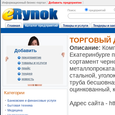
Информационный бизнес-портал
Добавить предприятие
Поиск:
предприятий
Главная
Каталог предприятий
Товары и услуги
Тендеры и зак
ТОРГОВЫЙ 
Описание:
Комп
Добавить
Екатеринбурге 
предприятие
сортамент черн
товары и услуги
металлопроката,
прайс
тендер
стальной, уголо
новость
труба бесшовна
оцинкованный, к
Категории
Банковские и финансовые услуги
Адрес сайта - htt
Бытовая техника
Медицина