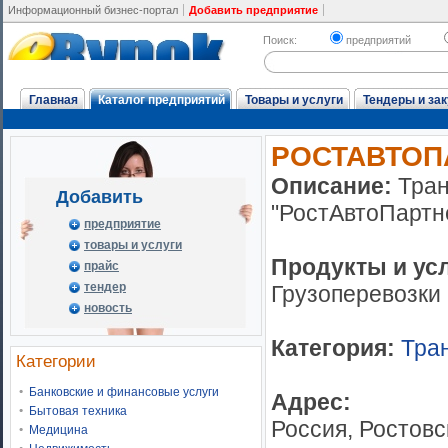
Информационный бизнес-портал
Добавить предприятие
Поиск:
предприятий
Главная
Каталог предприятий
Товары и услуги
Тендеры и зак
РОСТАВТОП
Описание:
Тра
Добавить
"РостАвтоПартн
предприятие
товары и услуги
Продукты и ус
прайс
тендер
Грузоперевозки
новость
Категория:
Тра
Категории
Банковские и финансовые услуги
Адрес:
Бытовая техника
Россия, Ростовс
Медицина