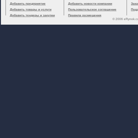
Добавить предприятие
Добавить новости компании
Зака
Добавить товары и услуги
Пользовательское соглашение
Под
Добавить тендеры и закупки
Правила размещения
© 2006 eRynok.