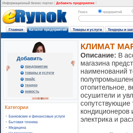
Информационный бизнес-портал
Добавить предприятие
Поиск:
предприятий
Главная
Каталог предприятий
Товары и услуги
Тендеры и зак
КЛИМАТ МА
Описание:
В ас
Добавить
магазина предс
предприятие
наименований т
товары и услуги
полупромышленн
прайс
тендер
отопительное, в
новость
осушители и увл
сопутствующие 
Категории
кондиционеров и
Банковские и финансовые услуги
электрика и ра
Бытовая техника
Медицина