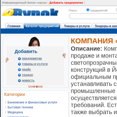
Информационный бизнес-портал
Добавить предприятие
Поиск:
предприятий
Главная
Каталог предприятий
Товары и услуги
Тендеры и зак
КОМПАНИЯ 
Описание:
Комп
Добавить
продаже и монта
предприятие
светопрозрачны
товары и услуги
конструкций в 
прайс
тендер
официальным пр
новость
устанавливать 
промышленные а
Категории
осуществляется
Банковские и финансовые услуги
требований. Ест
Бытовая техника
также выбрать 
Медицина