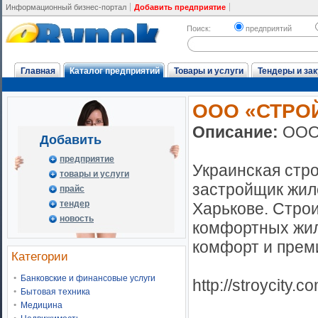
Информационный бизнес-портал
Добавить предприятие
Поиск:
предприятий
Главная
Каталог предприятий
Товары и услуги
Тендеры и зак
ООО «СТРО
Описание:
ООО
Добавить
предприятие
Украинская стр
товары и услуги
застройщик жил
прайс
тендер
Харькове. Стро
новость
комфортных жил
комфорт и прем
Категории
Банковские и финансовые услуги
http://stroycity.c
Бытовая техника
Медицина