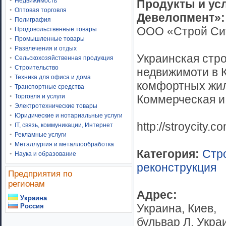
Недвижимость
Продукты и ус
Оптовая торговля
Девелопмент»:
Полиграфия
ООО «Строй Си
Продовольственные товары
Промышленные товары
Развлечения и отдых
Украинская стр
Сельскохозяйственная продукция
Строительство
недвижимоти в К
Техника для офиса и дома
комфортных жил
Транспортные средства
Коммерческая и
Торговля и услуги
Электротехнические товары
Юридические и нотариальные услуги
http://stroycity.c
IT, связь, коммуникации, Интернет
Рекламные услуги
Металлургия и металлообработка
Категория:
Стр
Наука и образование
реконструкция
Предприятия по
регионам
Адрес:
Украина
Украина, Киев,
Россия
бульвар Л. Укра