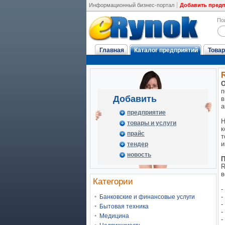
Информационный бизнес-портал
Добавить пред
По
Главная
Каталог предприятий
Товар
О
п
Добавить
в
а
предприятие
Н
товары и услуги
к
прайс
т
и
тендер
новость
П
R
в
Категории
-
-
Банковские и финансовые услуги
-
Бытовая техника
-
Медицина
-