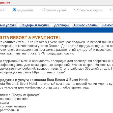
приятие
иск:
предприятий
товаров и услуг
тендеры и закупки
ы и услуги
Тендеры и закупки
Договоры
Бизнес - планы
Банки 
RUTA RESORT & EVENT HOTEL
писание:
Отель Ruta Resort & Event Hotel расположен на первой линии
обережья в живописном уголке Затоки. Для гостей продуман отдых по п
ключено", анимационная программа развлечений для детей и взрослых,
квапарк, чаны на пляже, SPA процедуры, сауна.
а территории можно арендовать площадки для проведения спортивных 
онференц-залы для семинаров, конференций, бизнес-встреч, банкетные
оржественных событий, корпоративов. Отель работает 365 дней в году. 
нформация на сайте https://rutaresort.com/
родукты и услуги компании Ruta Resort & Event Hotel:
uta Resort & Event Hotel – отельный комплекс на первой линии моря в к
се условия для комфортного отдыха в любое время года:
 пляж с "Голубым флагом"
 первая линия моря
 сауна
 соляная комната
 рестораны и