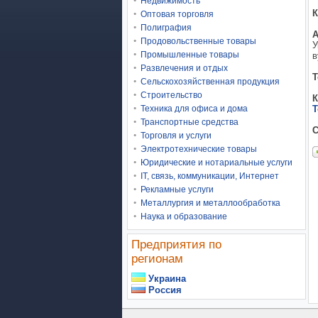
Недвижимость
К
Оптовая торговля
Полиграфия
А
Продовольственные товары
У
Промышленные товары
в
Развлечения и отдых
Т
Сельскохозяйственная продукция
Строительство
К
Т
Техника для офиса и дома
Транспортные средства
С
Торговля и услуги
Электротехнические товары
Юридические и нотариальные услуги
IT, связь, коммуникации, Интернет
Рекламные услуги
Металлургия и металлообработка
Наука и образование
Предприятия по
регионам
Украина
Россия