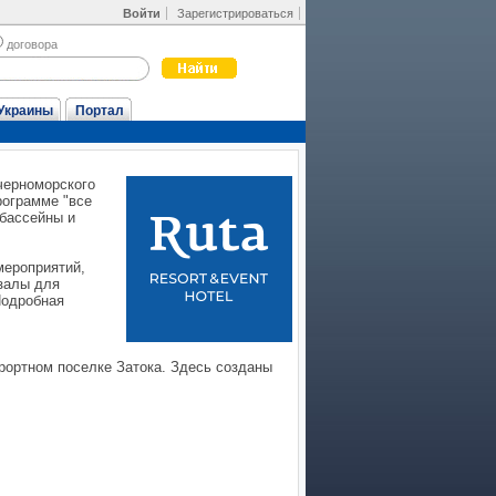
Войти
Зарегистрироваться
договора
Украины
Портал
 черноморского
рограмме "все
 бассейны и
мероприятий,
 залы для
Подробная
урортном поселке Затока. Здесь созданы