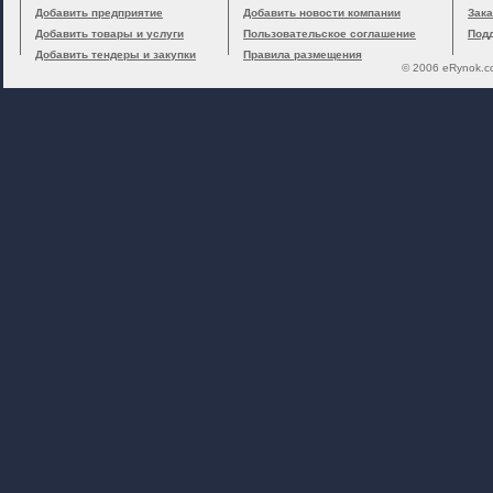
Добавить предприятие
Добавить новости компании
Зака
Добавить товары и услуги
Пользовательское соглашение
Под
Добавить тендеры и закупки
Правила размещения
© 2006 eRynok.