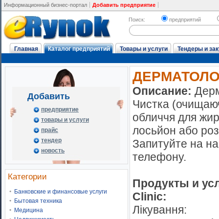
Информационный бизнес-портал
Добавить предприятие
Поиск:
предприятий
Главная
Каталог предприятий
Товары и услуги
Тендеры и зак
ДЕРМАТОЛОГ
Описание:
Дерм
Добавить
Чистка (очищаюч
предприятие
обличчя для жирн
товары и услуги
лосьйон або роз
прайс
тендер
Запитуйте на на
новость
телефону.
Категории
Продукты и усл
Банковские и финансовые услуги
Clinic:
Бытовая техника
Лікування:
Медицина