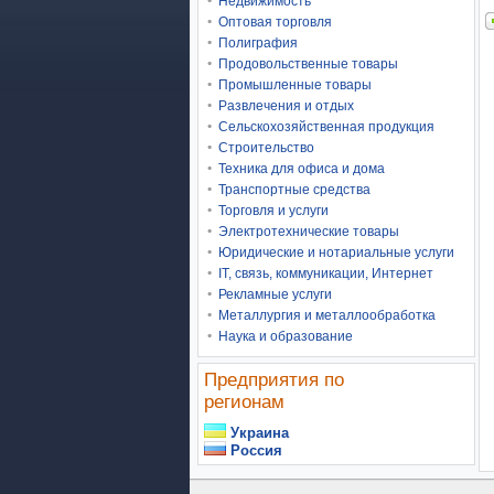
Недвижимость
Оптовая торговля
Полиграфия
Продовольственные товары
Промышленные товары
Развлечения и отдых
Сельскохозяйственная продукция
Строительство
Техника для офиса и дома
Транспортные средства
Торговля и услуги
Электротехнические товары
Юридические и нотариальные услуги
IT, связь, коммуникации, Интернет
Рекламные услуги
Металлургия и металлообработка
Наука и образование
Предприятия по
регионам
Украина
Россия