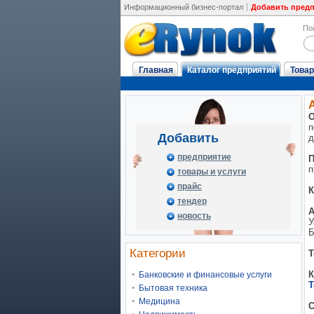
Информационный бизнес-портал
Добавить пред
По
Главная
Каталог предприятий
Товар
О
п
Добавить
д
предприятие
П
п
товары и услуги
прайс
К
тендер
А
новость
У
Б
Категории
Т
К
Банковские и финансовые услуги
Т
Бытовая техника
Медицина
С