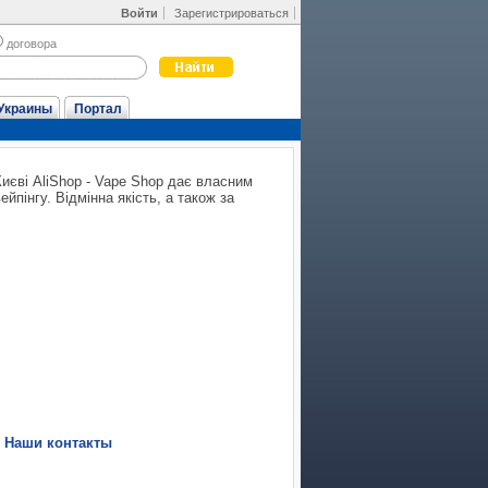
Войти
Зарегистрироваться
договора
Украины
Портал
Києві AliShop - Vape Shop дає власним
йпінгу. Відмінна якість, а також за
|
Наши контакты