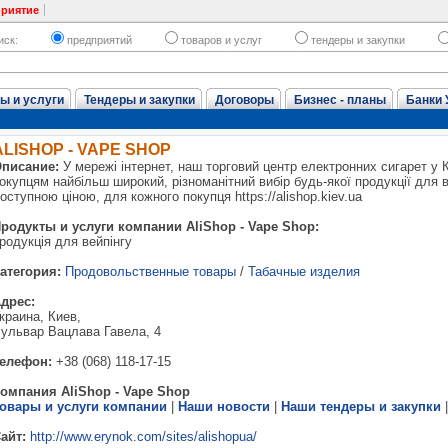
приятие
иск:
предприятий
товаров и услуг
тендеры и закупки
ы и услуги
Тендеры и закупки
Договоры
Бизнес - планы
Банки 
ALISHOP - VAPE SHOP
писание:
У мережі інтернет, наш торговий центр електронних сигарет у 
окупцям найбільш широкий, різноманітний вибір будь-якої продукції для ве
оступною ціною, для кожного покупця https://alishop.kiev.ua
родукты и услуги компании AliShop - Vape Shop:
родукція для вейпінгу
атегория:
Продовольственные товары
/
Табачные изделия
дрес:
краина, Киев,
ульвар Вацлава Гавела, 4
елефон:
+38 (068) 118-17-15
омпания AliShop - Vape Shop
овары и услуги компании
|
Наши новости
|
Наши тендеры и закупки
айт:
http://www.erynok.com/sites/alishopua/