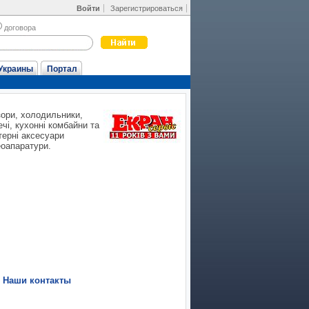
Войти
Зарегистрироваться
договора
Украины
Портал
зори, холодильники,
чі, кухонні комбайни та
терні аксесуари
еоапаратури.
|
Наши контакты