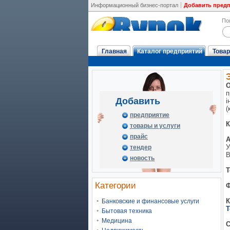
Информационный бизнес-портал
Добавить пред
По
Главная
Каталог предприятий
Товар
О
п
Добавить
і
(
предприятие
К
товары и услуги
прайс
А
У
тендер
В
новость
Т
Категории
Ф
К
Банковские и финансовые услуги
Т
Бытовая техника
Медицина
С