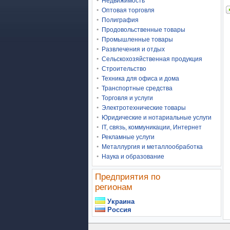
Недвижимость
Оптовая торговля
Полиграфия
Продовольственные товары
Промышленные товары
Развлечения и отдых
Сельскохозяйственная продукция
Строительство
Техника для офиса и дома
Транспортные средства
Торговля и услуги
Электротехнические товары
Юридические и нотариальные услуги
IT, связь, коммуникации, Интернет
Рекламные услуги
Металлургия и металлообработка
Наука и образование
Предприятия по
регионам
Украина
Россия