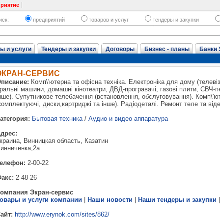
приятие
иск:
предприятий
товаров и услуг
тендеры и закупки
ы и услуги
Тендеры и закупки
Договоры
Бизнес - планы
Банки 
ЭКРАН-СЕРВИС
писание:
Комп\'ютерна та офісна техніка. Електроніка для дому (телеві
ральні машини, домашні кінотеатри, ДВД-програвачі, газові плити, СВЧ-пе
нше). Супутникове телебачення (встановлення, обслуговування). Комп\'ю
комплектуючі, диски,картриджі та інше). Радіодеталі. Ремонт теле та від
атегория:
Бытовая техника
/
Аудио и видео аппаратура
дрес:
краина, Винницкая область, Казатин
инниченка,2а
елефон:
2-00-22
акс:
2-48-26
омпания Экран-сервис
овары и услуги компании
|
Наши новости
|
Наши тендеры и закупки
айт:
http://www.erynok.com/sites/862/