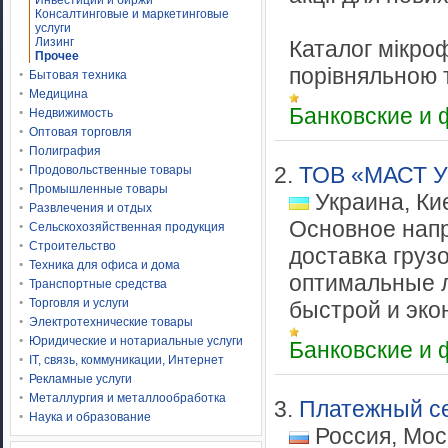
Инвестиции и биржи
Консалтинговые и маркетинговые
услуги
Лизинг
Каталог мікроф
Прочее
порівняльною т
Бытовая техника
Медицина
Банковские и
Недвижимость
Оптовая торговля
Полиграфия
2.
ТОВ «МАСТ У
Продовольственные товары
Промышленные товары
Украина, Ки
Развлечения и отдых
Основное напр
Сельскохозяйственная продукция
Строительство
доставка груз
Техника для офиса и дома
оптимальные 
Транспортные средства
Торговля и услуги
быстрой и эко
Электротехнические товары
Юридические и нотариальные услуги
Банковские и
IT, связь, коммуникации, Интернет
Рекламные услуги
Металлургия и металлообработка
3.
Платежный с
Наука и образование
Россия, Мос