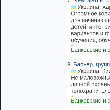
7.
New Start Eng
Украина, Ха
Огромное коли
для начинающи
детей, интенс
вариантов и ф
обучение, обуч
Банковские и
8.
Барьер, груп
Украина, Ки
Не маловажным
личной охраны
телохранителей
Банковские и