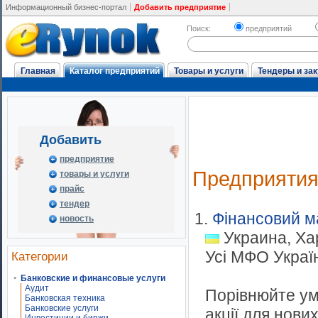
Информационный бизнес-портал
Добавить предприятие
Поиск:
предприятий
Главная
Каталог предприятий
Товары и услуги
Тендеры и зак
Добавить
предприятие
Предприяти
товары и услуги
прайс
тендер
1.
Фінансовий м
новость
Украина, Ха
Усі МФО Україн
Категории
Банковские и финансовые услуги
Аудит
Порівнюйте умо
Банковская техника
Банковские услуги
акції для нови