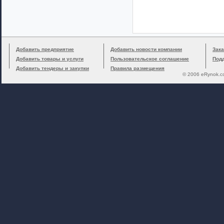
Добавить предприятие
Добавить новости компании
Зака
Добавить товары и услуги
Пользовательское соглашение
Под
Добавить тендеры и закупки
Правила размещения
© 2006 eRynok.