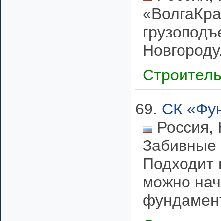
«ВолгаКра
грузоподъ
Новгороду.
Строител
69.
СК «Фун
Россия, 
Забивные 
Подходит 
можно нач
фундамент