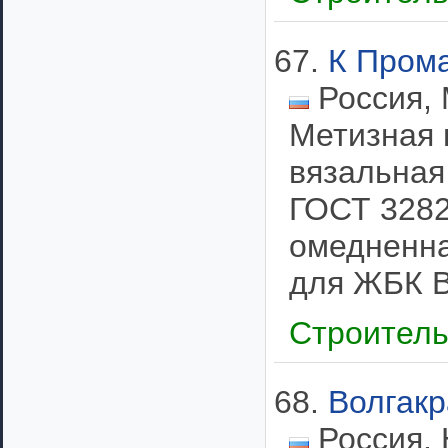
67.
К Пром
Россия, 
Метизная 
вязальная
ГОСТ 3282
омедненна
для ЖБК ВР
Строител
68.
Волгак
Россия, 