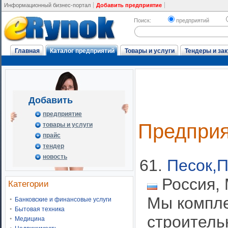
Информационный бизнес-портал
Добавить предприятие
Поиск:
предприятий
Главная
Каталог предприятий
Товары и услуги
Тендеры и зак
Добавить
предприятие
Предпри
товары и услуги
прайс
тендер
новость
61.
Песок,
Россия, 
Категории
Мы компле
Банковские и финансовые услуги
Бытовая техника
строитель
Медицина