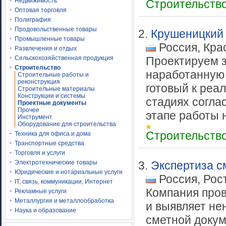
Недвижимость
Строительств
Оптовая торговля
Полиграфия
Продовольственные товары
2.
Крушеницкий 
Промышленные товары
Россия, Кра
Развлечения и отдых
Сельскохозяйственная продукция
Проектируем з
Строительство
наработанную 
Строительные работы и
реконструкция
готовый к реа
Строительные материалы
Конструкции и системы
стадиях согла
Проектные документы
Прочее
этапе работы н
Инструмент
Оборудование для строительства
Строительств
Техника для офиса и дома
Транспортные средства
Торговля и услуги
Электротехнические товары
3.
Экспертиза с
Юридические и нотариальные услуги
Россия, Рос
IT, связь, коммуникации, Интернет
Компания пров
Рекламные услуги
Металлургия и металлообработка
и выявляет не
Наука и образование
сметной докум