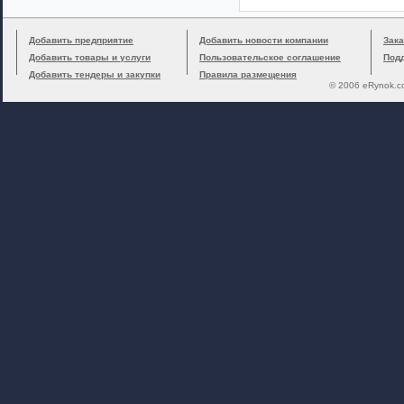
Добавить предприятие
Добавить новости компании
Зака
Добавить товары и услуги
Пользовательское соглашение
Под
Добавить тендеры и закупки
Правила размещения
© 2006 eRynok.