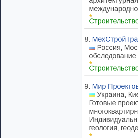
архитектурная
международног
Строительств
8.
МехСтройТра
Россия, Мос
обследование 
Строительств
9.
Мир Проекто
Украина, Ки
Готовые проек
многоквартирны
Индивидуально
геология, геод