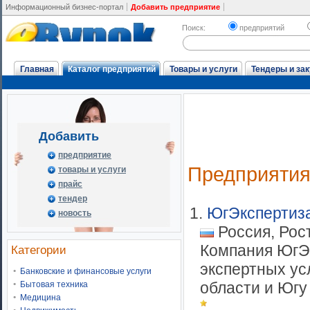
Информационный бизнес-портал
Добавить предприятие
Поиск:
предприятий
Главная
Каталог предприятий
Товары и услуги
Тендеры и зак
Добавить
предприятие
Предприяти
товары и услуги
прайс
тендер
1.
ЮгЭкспертиз
новость
Россия, Рос
Компания ЮгЭ
Категории
экспертных ус
Банковские и финансовые услуги
области и Югу 
Бытовая техника
Медицина