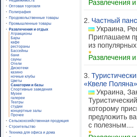
Недвижимость
Развлечения и
Оптовая торговля
Полиграфия
Продовольственные товары
2.
Частный пан
Промышленные товары
Украина, Ре
Развлечения и отдых
Атракционы
Приглашаем пр
Бары
кафе
из популярных 
рестораны
Бассейны
бани
Развлечения и
сауны
Отели
Дискотеки
казино
3.
Туристически
ночные клубы
Цветы
«Квеле Поляна
Санатории и базы
Спортивные заведения
Украина, За
Музеи
галереи
Туристический
Театры
студии
которому присв
концертные залы
Прочее
предложить ва
Сельскохозяйственная продукция
с полезным....
Строительство
Техника для офиса и дома