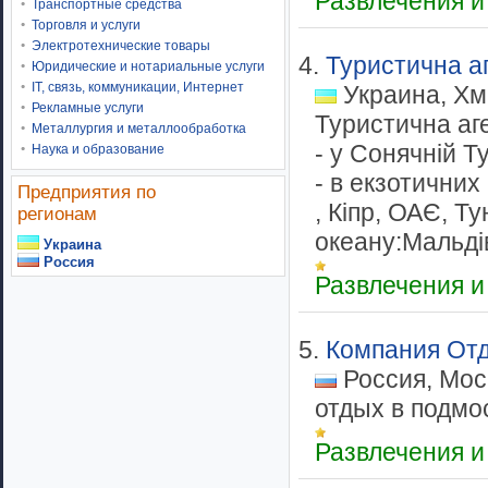
Развлечения и
Транспортные средства
Торговля и услуги
Электротехнические товары
4.
Туристична аг
Юридические и нотариальные услуги
IT, связь, коммуникации, Интернет
Украина, Хм
Рекламные услуги
Туристична аге
Металлургия и металлообработка
- у Сонячній Т
Наука и образование
- в екзотичних
Предприятия по
, Кіпр, ОАЄ, Ту
регионам
океану:Мальдів
Украина
Россия
Развлечения и
5.
Компания От
Россия, Мос
отдых в подмос
Развлечения и