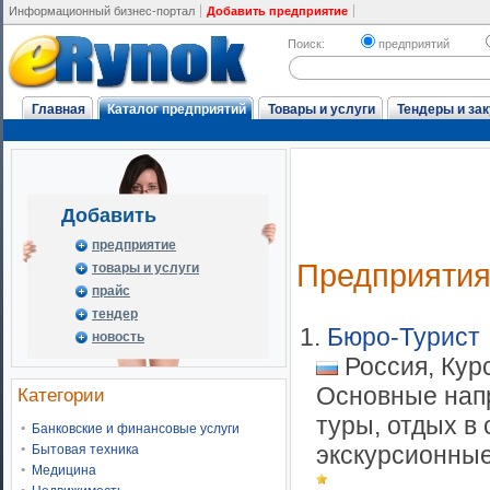
Информационный бизнес-портал
Добавить предприятие
Поиск:
предприятий
Главная
Каталог предприятий
Товары и услуги
Тендеры и зак
Добавить
предприятие
Предприяти
товары и услуги
прайс
тендер
1.
Бюро-Турист
новость
Россия, Курс
Основные напр
Категории
туры, отдых в 
Банковские и финансовые услуги
экскурсионные 
Бытовая техника
Медицина