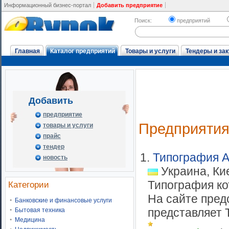
Информационный бизнес-портал
Добавить предприятие
Поиск:
предприятий
Главная
Каталог предприятий
Товары и услуги
Тендеры и зак
Добавить
предприятие
Предприяти
товары и услуги
прайс
тендер
1.
Типография As
новость
Украина, Ки
Типография ко
Категории
На сайте пред
Банковские и финансовые услуги
представляет Т
Бытовая техника
Медицина