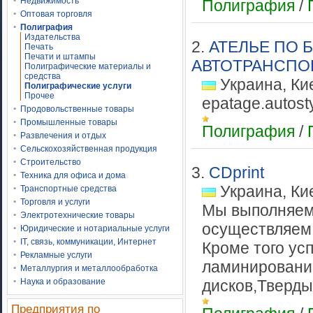
Недвижимость
Полиграфия
/
Оптовая торговля
Полиграфия
Издательства
2.
АТЕЛЬЕ ПО
Печать
Печати и штампы
АВТОТРАНСПОР
Полиграфические материалы и
средства
Украина, Ки
Полиграфические услуги
Прочее
epatage.autost
Продовольственные товары
Промышленные товары
Полиграфия
/
Развлечения и отдых
Сельскохозяйственная продукция
Строительство
3.
CDprint
Техника для офиса и дома
Украина, Ки
Транспортные средства
Торговля и услуги
Мы выполняем:
Электротехнические товары
осуществляем 
Юридические и нотариальные услуги
IT, связь, коммуникации, Интернет
Кроме того ус
Рекламные услуги
ламинирование
Металлургия и металлообработка
Наука и образование
дисков,Тверды
Предприятия по