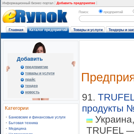
Информационный бизнес-портал
Добавить предприятие
Поиск:
предприятий
Главная
Каталог предприятий
Товары и услуги
Тендеры и зак
Добавить
предприятие
Предпри
товары и услуги
прайс
тендер
новость
91.
TRUFEL
продукты №
Категории
Украина,
Банковские и финансовые услуги
Бытовая техника
TRUFEL — 
Медицина