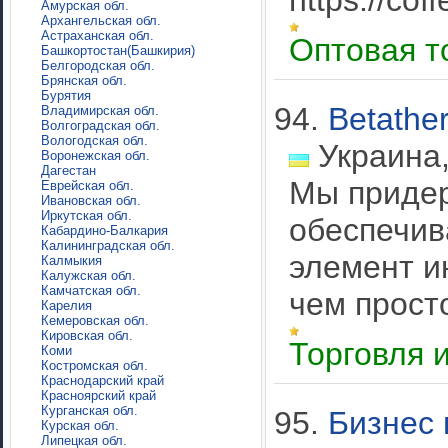
https://cof
Амурская обл.
Архангельская обл.
Астраханская обл.
Оптовая т
Башкортостан(Башкирия)
Белгородская обл.
Брянская обл.
Бурятия
94.
Betathe
Владимирская обл.
Волгоградская обл.
Вологодская обл.
Украина,
Воронежская обл.
Дагестан
Мы придер
Еврейская обл.
Ивановская обл.
Иркутская обл.
обеспечив
Кабардино-Балкария
Калининградская обл.
элемент и
Калмыкия
Калужская обл.
Камчатская обл.
чем прост
Карелия
Кемеровская обл.
Кировская обл.
Торговля 
Коми
Костромская обл.
Краснодарский край
Красноярский край
Курганская обл.
95.
Бизнес
Курская обл.
Липецкая обл.