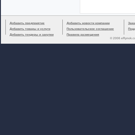
Добавить предприятие
Добавить новости компании
Зака
Добавить товары и услуги
Пользовательское соглашение
Под
Добавить тендеры и закупки
Правила размещения
© 2006 eRynok.