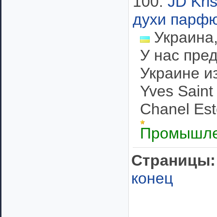
100.
JD Kri
духи парф
Украина,
У нас пре
Украине из
Yves Saint
Chanel Est
Промышле
Cтраницы:
конец