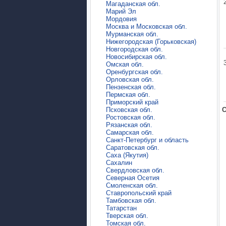
Магаданская обл.
Марий Эл
Мордовия
Москва и Московская обл.
Мурманская обл.
Нижегородская (Горьковская)
Новгородская обл.
Новосибирская обл.
Омская обл.
Оренбургская обл.
Орловская обл.
Пензенская обл.
Пермская обл.
Приморский край
Псковская обл.
C
Ростовская обл.
Рязанская обл.
Самарская обл.
Санкт-Петербург и область
Саратовская обл.
Саха (Якутия)
Сахалин
Свердловская обл.
Северная Осетия
Смоленская обл.
Ставропольский край
Тамбовская обл.
Татарстан
Тверская обл.
Томская обл.