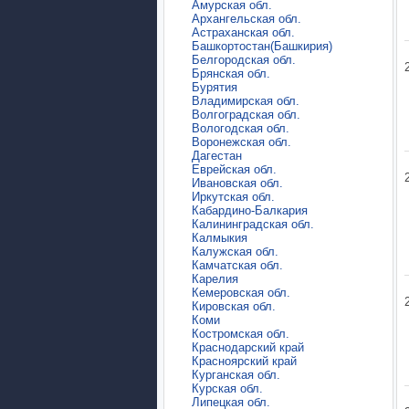
Амурская обл.
Архангельская обл.
Астраханская обл.
Башкортостан(Башкирия)
Белгородская обл.
Брянская обл.
Бурятия
Владимирская обл.
Волгоградская обл.
Вологодская обл.
Воронежская обл.
Дагестан
Еврейская обл.
Ивановская обл.
Иркутская обл.
Кабардино-Балкария
Калининградская обл.
Калмыкия
Калужская обл.
Камчатская обл.
Карелия
Кемеровская обл.
Кировская обл.
Коми
Костромская обл.
Краснодарский край
Красноярский край
Курганская обл.
Курская обл.
Липецкая обл.