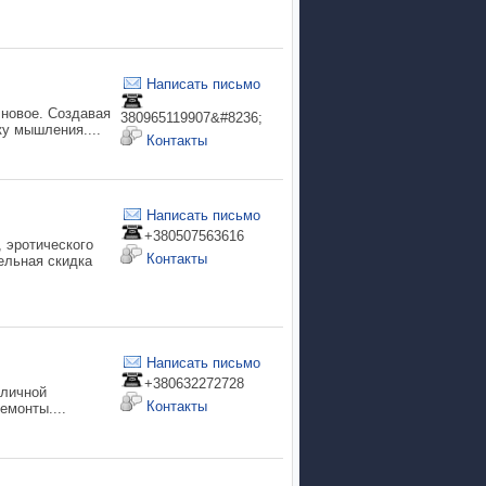
Написать письмо
 новое. Создавая
380965119907&#8236;
ку мышления....
Контакты
Написать письмо
+380507563616
 эротического
Контакты
ельная скидка
Написать письмо
+380632272728
зличной
Контакты
емонты....