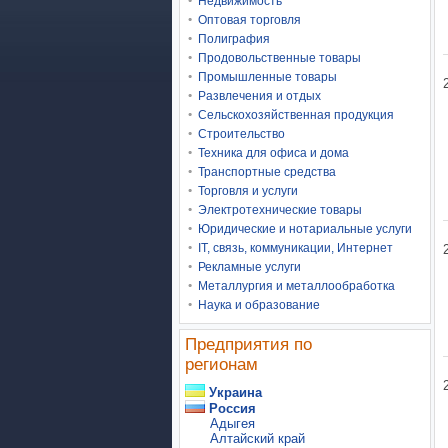
Недвижимость
Оптовая торговля
Полиграфия
Продовольственные товары
Промышленные товары
Развлечения и отдых
Сельскохозяйственная продукция
Строительство
Техника для офиса и дома
Транспортные средства
Торговля и услуги
Электротехнические товары
Юридические и нотариальные услуги
IT, связь, коммуникации, Интернет
Рекламные услуги
Металлургия и металлообработка
Наука и образование
Предприятия по
регионам
Украина
Россия
Адыгея
Алтайский край