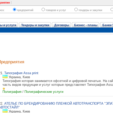
приятие
иск:
предприятий
товаров и услуг
тендеры и закупки
ы и услуги
Тендеры и закупки
Договоры
Бизнес - планы
Банки 
Предприятия
21.
Типография Assa print
Украина, Киев
Типография которая занимается офсетной и цифровой печатью. На са
часть видов продукции и услуг которые представляет Типография Assa p
Полиграфия
/
Полиграфические услуги
22.
АТЕЛЬЕ ПО БРЕНДИРОВАНИЮ ПЛЕНКОЙ АВТОТРАНСПОРТА "ЭП
АВТОСТАЙЛ"
Украина, Киев