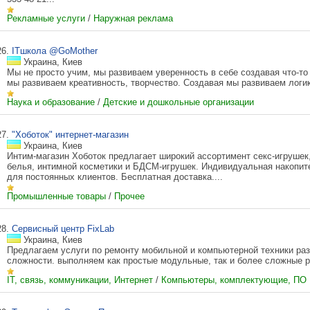
Рекламные услуги
/
Наружная реклама
26.
ITшкола @GoMother
Украина, Киев
Мы не просто учим, мы развиваем уверенность в себе создавая что-то
мы развиваем креативность, творчество. Создавая мы развиваем логи
Наука и образование
/
Детские и дошкольные организации
27.
"Хоботок" интернет-магазин
Украина, Киев
Интим-магазин Хоботок предлагает широкий ассортимент секс-игрушек,
белья, интимной косметики и БДСМ-игрушек. Индивидуальная накопит
для постоянных клиентов. Бесплатная доставка....
Промышленные товары
/
Прочее
28.
Сервисный центр FixLab
Украина, Киев
Предлагаем услуги по ремонту мобильной и компьютерной техники ра
сложности. выполняем как простые модульные, так и более сложные р
IT, связь, коммуникации, Интернет
/
Компьютеры, комплектующие, ПО