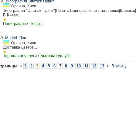
29.
Типография Эпатаж Принт
Украина, Киев
Типография "Эпатаж Принт"|Печать Баннера|Печать на пленке|Широко
В Киеве...
Полиграфия
/
Печать
30.
Market-Flora
Украина, Киев
Доставка цветов...
Торговля и услуги
/
Бытовые услуги
траницы:
<
1
2
3
4
5
6
7
8
9
10
11
12
13
>
В конец