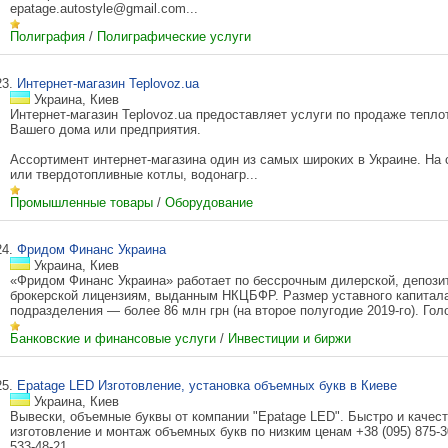
epatage.autostyle@gmail.com...
Полиграфия
/
Полиграфические услуги
23.
Интернет-магазин Teplovoz.ua
Украина, Киев
Интернет-магазин Teplovoz.ua предоставляет услуги по продаже тепло
Вашего дома или предприятия.
Ассортимент интернет-магазина один из самых широких в Украине. На 
или твердотопливные котлы, водонагр...
Промышленные товары
/
Оборудование
24.
Фридом Финанс Украина
Украина, Киев
«Фридом Финанс Украина» работает по бессрочным дилерской, депози
брокерской лицензиям, выданным НКЦБФР. Размер уставного капитала
подразделения — более 86 млн грн (на второе полугодие 2019-го). Гол
Банковские и финансовые услуги
/
Инвестиции и биржи
25.
Epatage LED Изготовление, установка объемных букв в Киеве
Украина, Киев
Вывески, объемные буквы от компании "Epatage LED". Быстро и качест
изготовление и монтаж объемных букв по низким ценам +38 (095) 875-30
533-48-21...